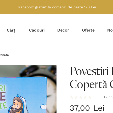
Transport gratuit la comenzi de peste 170 Lei
Cărți
Cadouri
Decor
Oferte
No
rtonată
Povestiri 
Copertă 
Fii pr
37,00 Lei