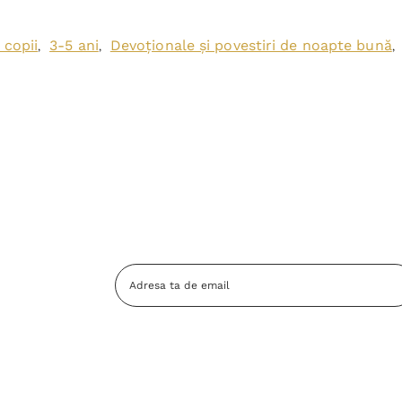
 copii
3-5 ani
Devoționale și povestiri de noapte bună
,
,
,
Adresa
Email