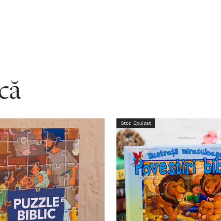
acă
Stoc Epuizat