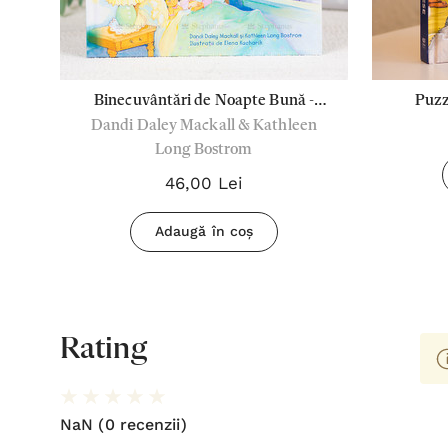
i
Binecuvântări de Noapte Bună -
Puzzl
Dandi Daley Mackall & Kathleen
Copertă Cartonată
Long Bostrom
46,00 Lei
Adaugă în coș
Rating
NaN
(0 recenzii)