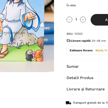
În stoc
Grăbește-
A
te!
Cantitate scăzută:
Cantitate Cres
Stocul
SKU:
10303
curent
este:
Livrare rapidă
24–48 ore
Estimare livrare:
Marți, 11
Sumar
Detalii Produs
Livrare și Returnare
Transport gratuit de la 17