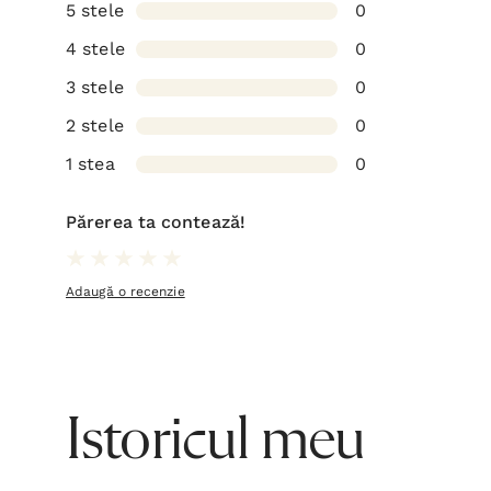
5 stele
0
4 stele
0
3 stele
0
2 stele
0
1 stea
0
Părerea ta contează!
Adaugă o recenzie
Istoricul meu