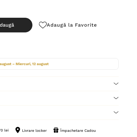
daugă
Adaugă la Favorite
cută:
 august – Miercuri, 12 august
0 lei
Livrare locker
Împachetare Cadou