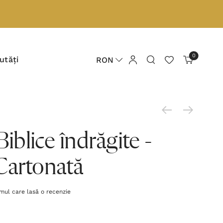
0
utăți
RON
Biblice îndrăgite -
Cartonată
imul care lasă o recenzie