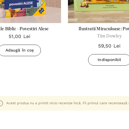
e Biblic - Povestiri Alese
Ilustratii Miraculoase: Pov
51,00 Lei
Tim Dowley
Biblice
59,50 Lei
Adaugă în coș
Indisponibil
Acest produs nu a primit nicio recenzie încă. Fii primul care recenzează