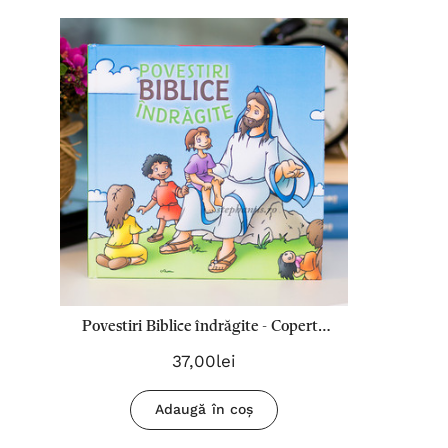
Povestiri Biblice îndrăgite - Copertă
Cartonată
37,00lei
Adaugă în coș