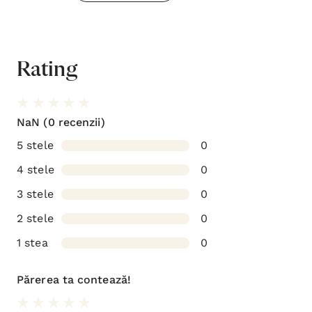
Rating
NaN
(0 recenzii)
5 stele
0
4 stele
0
3 stele
0
2 stele
0
1 stea
0
Părerea ta contează!