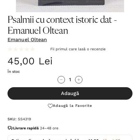
Psalmii cu context istoric dat -
Emanuel Oltean
Emanuel Oltean
Fii primul care lasă o recenzie
45,00 Lei
În stoc
Grăbește-
Cantitate scăzută:
Cantitate Crescută:
te!
Adaugă
Stocul
curent
Adaugă la Favorite
este:
SKU:
SS4319
Livrare rapidă
24–48 ore