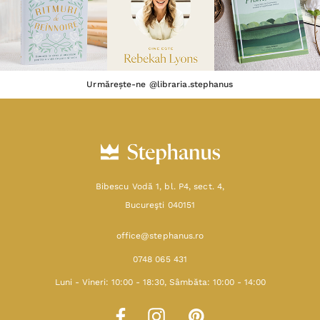
Urmărește-ne @libraria.stephanus
Bibescu Vodă 1, bl. P4, sect. 4,
Bucureşti 040151
office@stephanus.ro
0748 065 431
Luni - Vineri: 10:00 - 18:30, Sâmbăta: 10:00 - 14:00