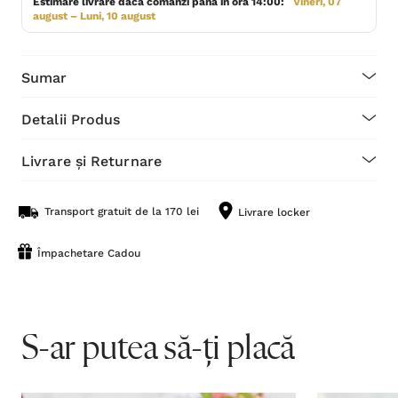
Estimare livrare dacă comanzi până în ora 14:00:
Vineri, 07
august – Luni, 10 august
Sumar
Detalii Produs
Livrare și Returnare
Transport gratuit de la 170 lei
Livrare locker
Împachetare Cadou
S-ar putea să-ți placă