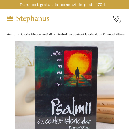
Transport gratuit la comenzi de peste 170 Lei
Home
Istoria Binecuvântării
Psalmii cu context istoric dat - Emanuel Oltean