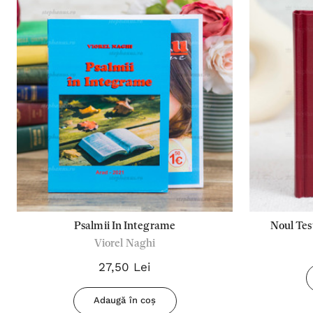
Psalmii In Integrame
Noul Tes
Viorel Naghi
27,50 Lei
Adaugă în coș