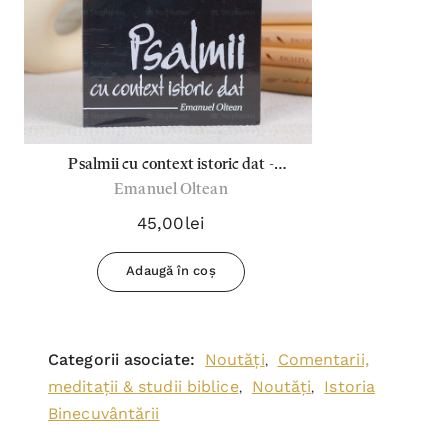
Psalmii cu context istoric dat -
Emanuel Oltean
Emanuel Oltean
45,00lei
Adaugă în coș
Categorii asociate:
Noutăți
Comentarii,
,
meditații & studii biblice
Noutăți
Istoria
,
,
Binecuvântării