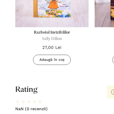
Razboiul Invizibililor
Sally Dillon
27,00 Lei
Adaugă în coș
Rating
NaN
(0 recenzii)