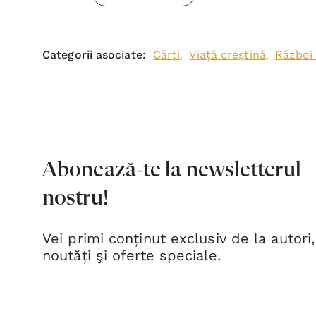
Categorii asociate:
Cărți
Viață creștină
Război 
,
,
Abonează-te la newsletterul
nostru!
Vei primi conținut exclusiv de la autori,
noutăți şi oferte speciale.