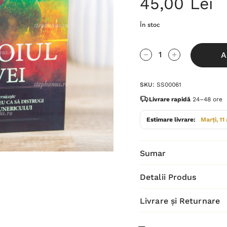
45,00 Lei
În stoc
Grăbește-
A
te!
Cantitate scăzută:
Cantitate Cres
Stocul
SKU:
SS00061
curent
este:
Livrare rapidă
24–48 ore
Estimare livrare:
Marți, 11
Sumar
Detalii Produs
Livrare și Returnare