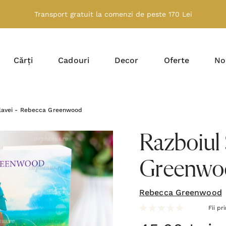
Transport gratuit la comenzi de peste 170 Lei
Cărți
Cadouri
Decor
Oferte
No
Slavei - Rebecca Greenwood
Razboiul 
Greenwo
Rebecca Greenwood
Fii pr