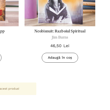
ipp
Neobisnuit: Razboiul Spiritual
Jim Burns
46,50 Lei
Adaugă în coș
 acest produs!