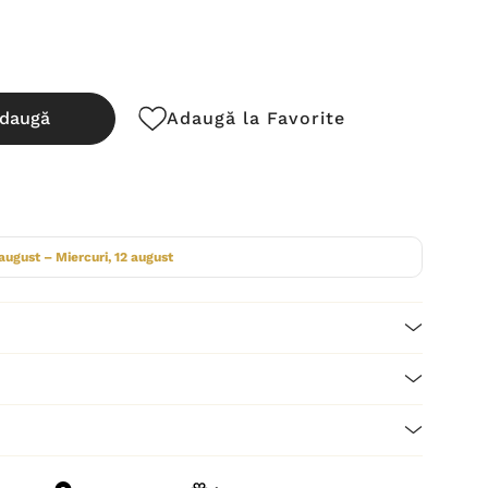
daugă
Adaugă la Favorite
cută:
 august – Miercuri, 12 august