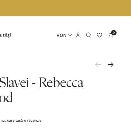
0
utăți
RON
Slavei - Rebecca
od
imul care lasă o recenzie