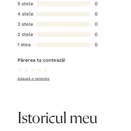
5 stele
0
4 stele
0
3 stele
0
2 stele
0
1 stea
0
Părerea ta contează!
Adaugă o recenzie
Istoricul meu