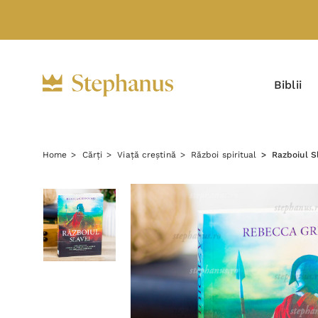
Biblii
Home
Cărți
Viață creștină
Război spiritual
Razboiul 