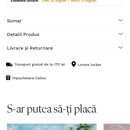
Estimare livrare:
Luni, 10 august – Marți, 11 august
Sumar
Detalii Produs
Livrare și Returnare
Transport gratuit de la 170 lei
Livrare locker
Împachetare Cadou
S-ar putea să-ți placă