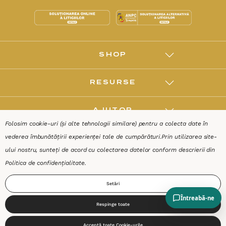
SHOP
RESURSE
AJUTOR
Folosim cookie-uri (și alte tehnologii similare) pentru a colecta date în
vederea îmbunătățirii experienței tale de cumpărături.
Prin utilizarea site-
DESPRE
ului nostru, sunteți de acord cu colectarea datelor conform descrierii din
Politica de confidențialitate
.
Termeni & Condiții
Confidențialitate
Date de identificare
Setări
Respinge toate
0
Acceptă toate Cookie-urile