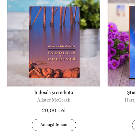
Îndoiala și credința
Știi
Alister McGrath
Harr
20,00 Lei
Adaugă în coș