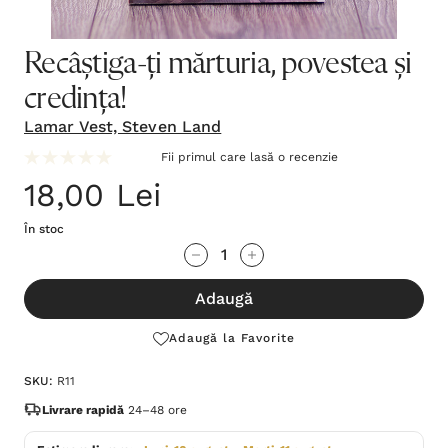
Recâștiga-ți mărturia, povestea și
credința!
Lamar Vest, Steven Land
Fii primul care lasă o recenzie
18,00 Lei
În stoc
Grăbește-
Cantitate scăzută:
Cantitate Crescută:
te!
Adaugă
Stocul
curent
Adaugă la Favorite
este:
SKU:
R11
Livrare rapidă
24–48 ore