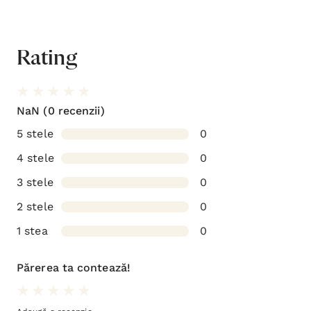
Rating
NaN
(0 recenzii)
5 stele
0
4 stele
0
3 stele
0
2 stele
0
1 stea
0
Părerea ta contează!