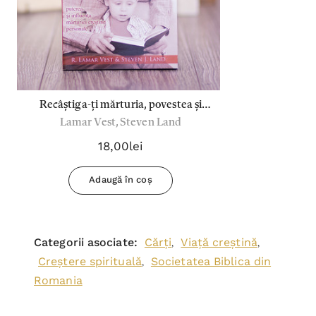
Recâștiga-ți mărturia, povestea și
Lamar Vest, Steven Land
credința!
18,00lei
Adaugă în coș
Categorii asociate:
Cărți
Viață creștină
,
,
Creștere spirituală
Societatea Biblica din
,
Romania