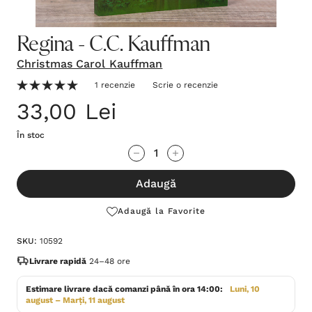
Regina - C.C. Kauffman
Christmas Carol Kauffman
1 recenzie
Scrie o recenzie
33,00 Lei
În stoc
Grăbește-
Cantitate scăzută:
Cantitate Crescută:
te!
Adaugă
Stocul
curent
Adaugă la Favorite
este:
SKU:
10592
Livrare rapidă
24–48 ore
Estimare livrare dacă comanzi până în ora 14:00:
Luni, 10
august – Marți, 11 august