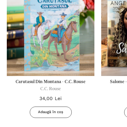
Carutasul Din Montana - C.C. Rouse
Salome - 
C.C. Rouse
34,00 Lei
Adaugă în coș