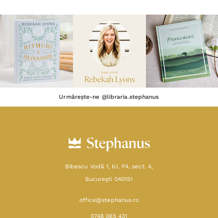
Urmărește-ne @libraria.stephanus
Bibescu Vodă 1, bl. P4, sect. 4,
Bucureşti 040151
office@stephanus.ro
0748 065 431