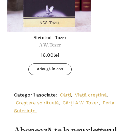
Sfetnicul - Tozer
A.W. Tozer
16,00lei
Adaugă în coș
Categorii asociate:
Cărți
Viață creștină
,
,
Creștere spirituală
Cărți A.W. Tozer
Perla
,
,
Suferinței