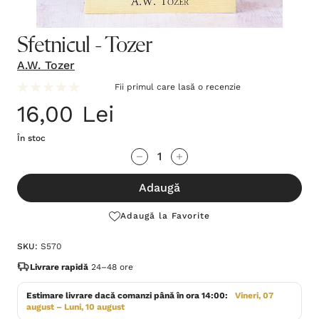
Sfetnicul - Tozer
A.W. Tozer
Fii primul care lasă o recenzie
16,00 Lei
În stoc
Grăbește-
Cantitate scăzută:
Cantitate Crescută:
te!
Adaugă
Stocul
curent
Adaugă la Favorite
este:
SKU:
S570
Livrare rapidă
24–48 ore
Estimare livrare dacă comanzi până în ora 14:00:
Vineri, 07
august – Luni, 10 august