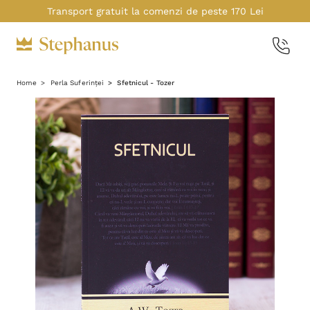
Transport gratuit la comenzi de peste 170 Lei
Home
Perla Suferinței
Sfetnicul - Tozer