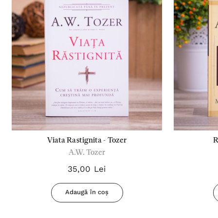
Viata Rastignita - Tozer
R
A.W. Tozer
35,00 Lei
Adaugă în coș