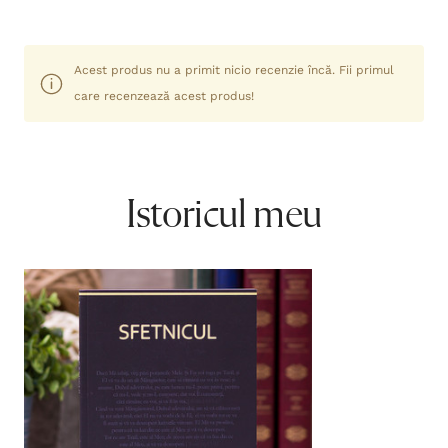
Acest produs nu a primit nicio recenzie încă. Fii primul
care recenzează acest produs!
Istoricul meu