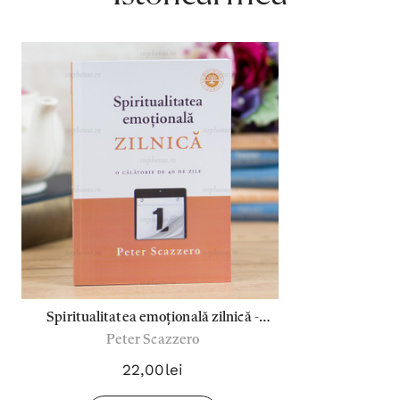
Spiritualitatea emoțională zilnică -
Peter Scazzero
Peter Scazzero
22,00lei