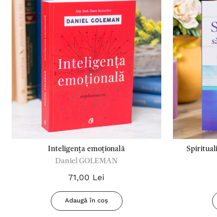
Inteligența emoțională
Spiritual
Daniel GOLEMAN
71,00 Lei
Adaugă în coș