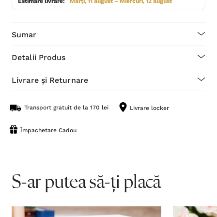
Estimare livrare:
Marți, 11 august – Miercuri, 12 august
Sumar
Detalii Produs
Livrare și Returnare
Transport gratuit de la 170 lei
Livrare locker
Împachetare Cadou
S-ar putea să-ți placă