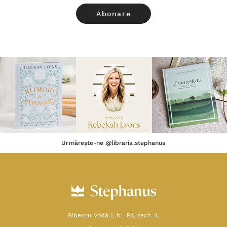
Urmărește-ne @libraria.stephanus
Bibescu Vodă 1, bl. P4, sect. 4,