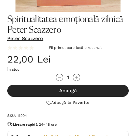
Spiritualitatea emoțională zilnică -
Peter Scazzero
Peter Scazzero
Fii primul care lasă o recenzie
22,00 Lei
În stoc
Grăbește-
Cantitate scăzută:
Cantitate Crescută:
te!
Adaugă
Stocul
curent
Adaugă la Favorite
este:
SKU:
11994
Livrare rapidă
24–48 ore