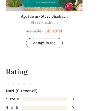
Apel divin - Steve Shadrach
Steve Shadrach
42,50lei
38,00lei
Adaugă în coș
Rating
NaN
(0 recenzii)
5 stele
0
4 stele
0