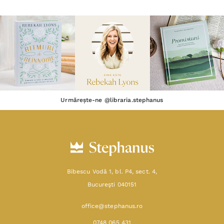
Urmărește-ne @libraria.stephanus
Bibescu Vodă 1, bl. P4, sect. 4,
Bucureşti 040151
office@stephanus.ro
0748 065 431