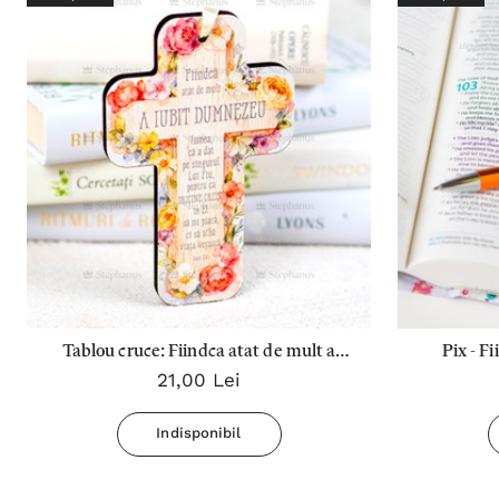
Tablou cruce: Fiindca atat de mult a
Pix - F
21,00 Lei
iubit Dumnezeu lumea
Indisponibil