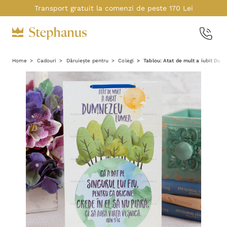
Transport gratuit la comenzi de peste 170 Lei
Home
Cadouri
Dăruiește pentru
Colegi
Tablou: Atat de mult a iubit Dum