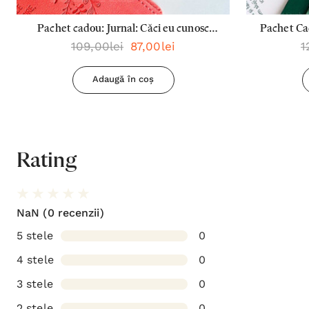
Pachet cadou: Jurnal: Căci eu cunosc
Pachet Cad
109,00lei
87,00lei
1
planurile + Pix: Dragostea este
Famil
răbdătoare
Rabdatoare
Adaugă în coș
Rating
NaN
(0 recenzii)
5 stele
0
4 stele
0
3 stele
0
2 stele
0