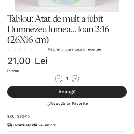
Tablou: Atat de mult a iubit
Dumnezeu lumea... Ioan 3:16
(26X16 cm)
Fii primul care lasă o recenzie
21,00 Lei
În stoc
Grăbește-
Cantitate scăzută:
Cantitate Crescută:
te!
Adaugă
Stocul
curent
Adaugă la Favorite
este:
SKU:
SS2416
Livrare rapidă
24–48 ore