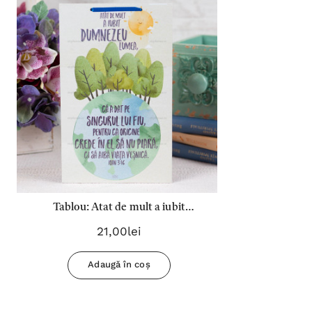
Tablou: Atat de mult a iubit
Dumnezeu lumea... Ioan 3:16 (26X16
21,00lei
cm)
Adaugă în coș