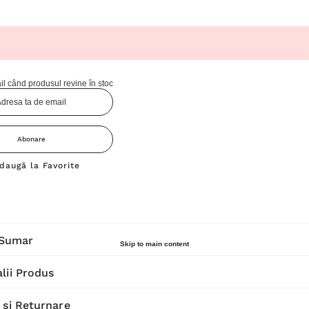
l când produsul revine în stoc
Abonare
daugă la Favorite
Sumar
Skip to main content
lii Produs
 și Returnare