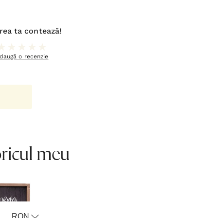
rea ta contează!
daugă o recenzie
oricul meu
RON