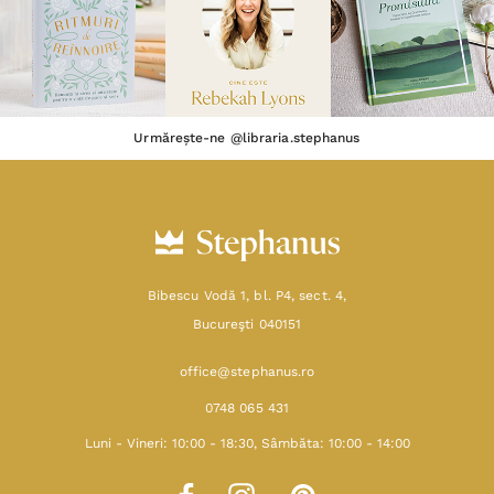
Urmărește-ne @libraria.stephanus
Bibescu Vodă 1, bl. P4, sect. 4,
Bucureşti 040151
office@stephanus.ro
0748 065 431
Luni - Vineri: 10:00 - 18:30, Sâmbăta: 10:00 - 14:00