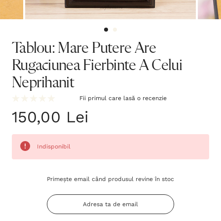
Tablou: Mare Putere Are
Rugaciunea Fierbinte A Celui
Neprihanit
Fii primul care lasă o recenzie
150,00 Lei
Indisponibil
Grăbește-
Primește email când produsul revine în stoc
te!
Stocul
curent