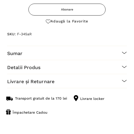
este:
Abonare
Adaugă la Favorite
SKU:
F-345aR
Sumar
Detalii Produs
Livrare și Returnare
Transport gratuit de la 170 lei
Livrare locker
Împachetare Cadou