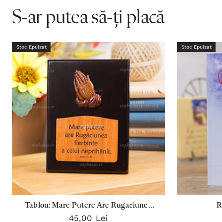
S-ar putea să-ți placă
Stoc Epuizat
Stoc Epuizat
Tablou: Mare Putere Are Rugaciunea
R
45,00 Lei
Fierbinte