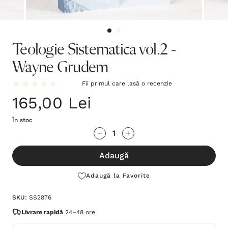
Teologie Sistematica vol.2 -
Wayne Grudem
Fii primul care lasă o recenzie
165,00 Lei
În stoc
Grăbește-
Cantitate scăzută:
Cantitate Crescută:
te!
Adaugă
Stocul
curent
Adaugă la Favorite
este:
SKU:
SS2876
Livrare rapidă
24–48 ore