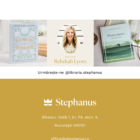
Urmărește-ne @libraria.stephanus
Bibescu Vodă 1, bl. P4, sect. 4,
Bucureşti 040151
office@stephanus.ro