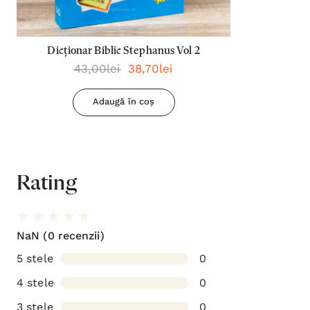
Dicționar Biblic Stephanus Vol 2
43,00lei
38,70lei
Adaugă în coș
Rating
NaN
(0 recenzii)
5 stele
0
4 stele
0
3 stele
0