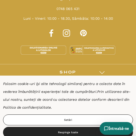
0748 065 431
Luni - Vineri: 10:00 - 18:30, Sâmbăta: 10:00 - 14:00
SHOP
Folosim cookie-uri (și alte tehnologii similare) pentru a colecta date în
RESURSE
vederea îmbunătățirii experienței tale de cumpărături.
Prin utilizarea site-
ului nostru, sunteți de acord cu colectarea datelor conform descrierii din
AJUTOR
Politica de confidențialitate
.
Setări
DESPRE
Respinge toate