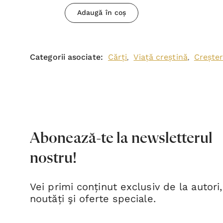
Adaugă în coș
Categorii asociate:
Cărți
Viață creștină
Creșter
,
,
Abonează-te la newsletterul
nostru!
Vei primi conținut exclusiv de la autori,
noutăți şi oferte speciale.