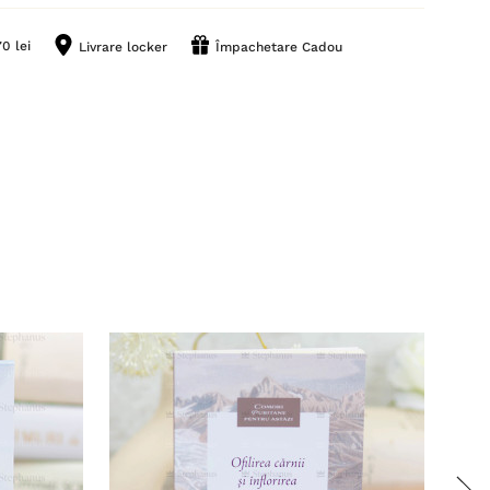
0 lei
Livrare locker
Împachetare Cadou