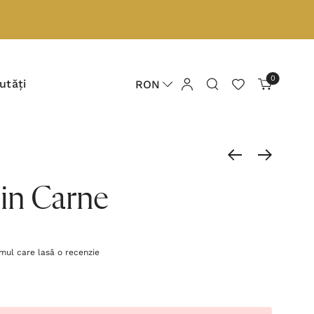
0
utăți
RON
in Carne
imul care lasă o recenzie