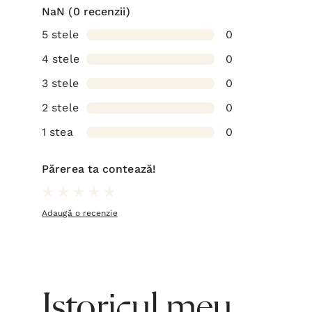
NaN
(0 recenzii)
5 stele
0
4 stele
0
3 stele
0
2 stele
0
1 stea
0
Părerea ta contează!
Adaugă o recenzie
Istoricul meu