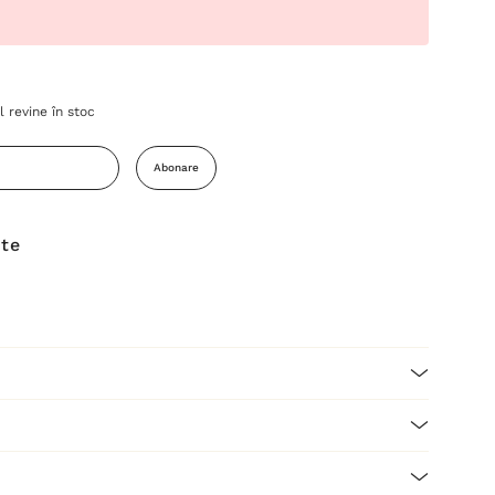
 revine în stoc
Abonare
ite