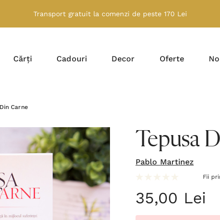
Transport gratuit la comenzi de peste 170 Lei
Cărți
Cadouri
Decor
Oferte
No
Din Carne
Tepusa D
Pablo Martinez
Fii pr
35,00 Lei