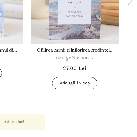
mnul din
Ofilirea carnii si inflorirea credintei -
George Swinnock
George Swinnock
27,00 Lei
Adaugă în coș
 acest produs!