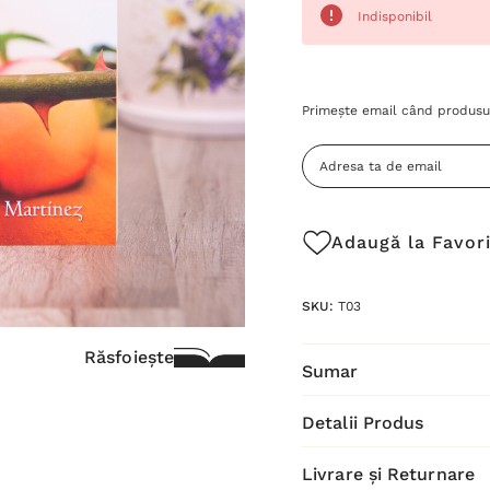
Indisponibil
Grăbește-
Primește email când produsul
te!
Stocul
curent
este:
Adaugă la Favor
SKU:
T03
Răsfoiește
Sumar
Detalii Produs
Livrare și Returnare