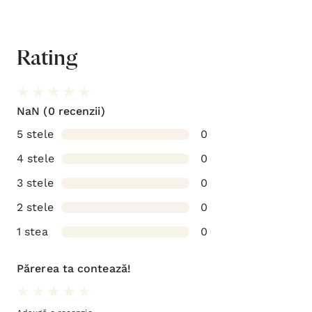
Rating
NaN
(0 recenzii)
5 stele
0
4 stele
0
3 stele
0
2 stele
0
1 stea
0
Părerea ta contează!