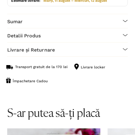
Estimare livrare:
Marți, 11 august – Miercuri, 12 august
Sumar
Detalii Produs
Livrare și Returnare
Transport gratuit de la 170 lei
Livrare locker
Împachetare Cadou
S-ar putea să-ți placă