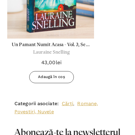
Un Pamant Numit Acasa - Vol. 3, Seria
Lauraine Snelling
"Red River Of The North"
43,00lei
Adaugă în coș
Categorii asociate:
Cărți
Romane,
,
Povestiri, Nuvele
Abonează-te la newsletterul