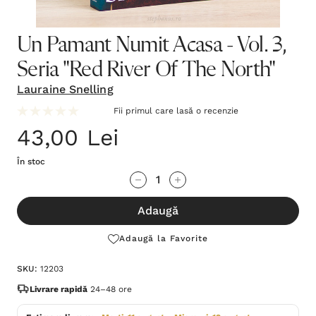
Un Pamant Numit Acasa - Vol. 3,
Seria "Red River Of The North"
Lauraine Snelling
Fii primul care lasă o recenzie
43,00 Lei
În stoc
Grăbește-
Cantitate scăzută:
Cantitate Crescută:
te!
Adaugă
Stocul
curent
Adaugă la Favorite
este:
SKU:
12203
Livrare rapidă
24–48 ore