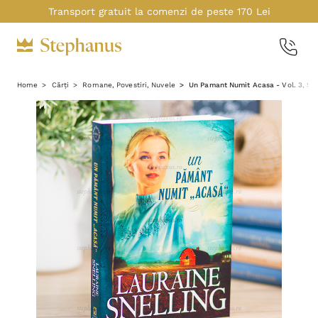
Transport gratuit la comenzi de peste 170 Lei
Home
Cărți
Romane, Povestiri, Nuvele
Un Pamant Numit Acasa - Vol. 3, Ser