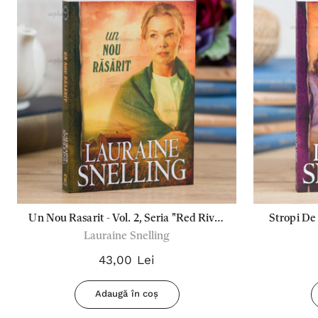
Un Nou Rasarit - Vol. 2, Seria "Red River
Stropi De 
Lauraine Snelling
Of The North"
43,00 Lei
Adaugă în coș