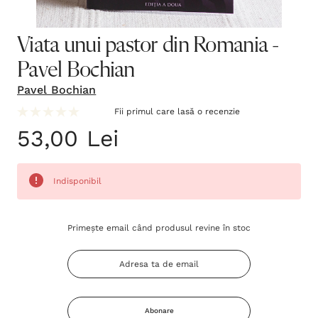
Viata unui pastor din Romania -
Pavel Bochian
Pavel Bochian
Fii primul care lasă o recenzie
53,00 Lei
Indisponibil
Grăbește-
Primește email când produsul revine în stoc
te!
Stocul
curent
este:
Abonare