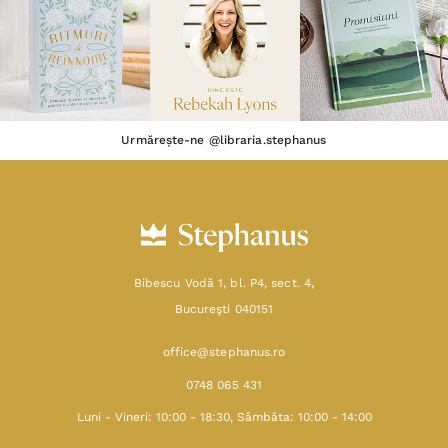
Urmărește-ne @libraria.stephanus
Bibescu Vodă 1, bl. P4, sect. 4,
Bucureşti 040151
office@stephanus.ro
0748 065 431
Luni - Vineri: 10:00 - 18:30, Sâmbăta: 10:00 - 14:00