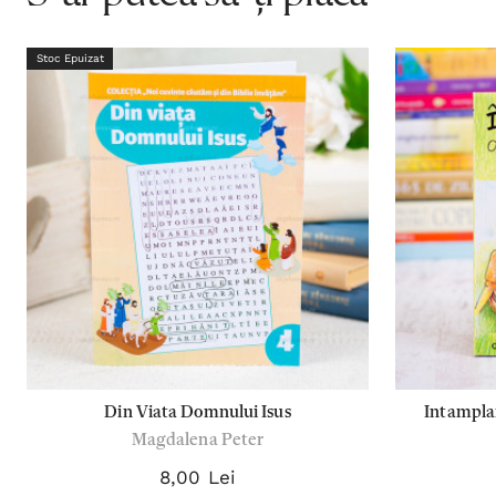
Stoc Epuizat
Din Viata Domnului Isus
Intamplar
Magdalena Peter
8,00 Lei