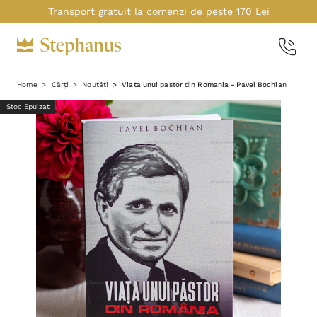
Transport gratuit la comenzi de peste 170 Lei
Home
Cărți
Noutăți
Viata unui pastor din Romania - Pavel Bochian
Stoc Epuizat