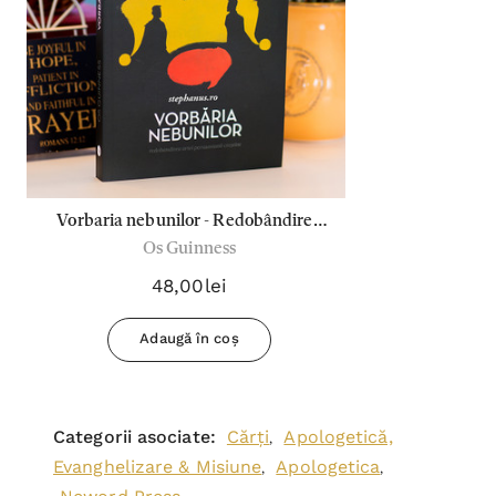
Vorbaria nebunilor - Redobândirea
Os Guinness
artei persuasiunii creștine
48,00lei
Adaugă în coș
Categorii asociate:
Cărți
Apologetică,
,
Evanghelizare & Misiune
Apologetica
,
,