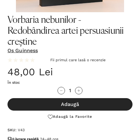
Vorbaria nebunilor -
Redobândirea artei persuasiunii
creștine
Os Guinness
Fii primul care lasă o recenzie
48,00 Lei
În stoc
Grăbește-
Cantitate scăzută:
Cantitate Crescută:
te!
Adaugă
Stocul
curent
Adaugă la Favorite
este:
SKU:
V43
Livrare rapidă
24–48 ore