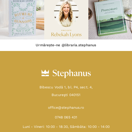
Urmărește-ne @libraria.stephanus
Bibescu Vodă 1, bl. P4, sect. 4,
Bucureşti 040151
office@stephanus.ro
0748 065 431
Luni - Vineri: 10:00 - 18:30, Sâmbăta: 10:00 - 14:00