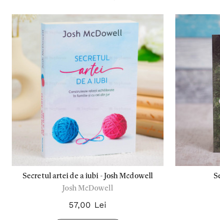
Secretul artei de a iubi - Josh Mcdowell
Se
Josh McDowell
57,00 Lei