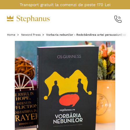
Transport gratuit la comenzi de peste 170 Lei
Home
Neword Press
Vorbaria nebunilor - Redobândirea artei persuasiunii creș