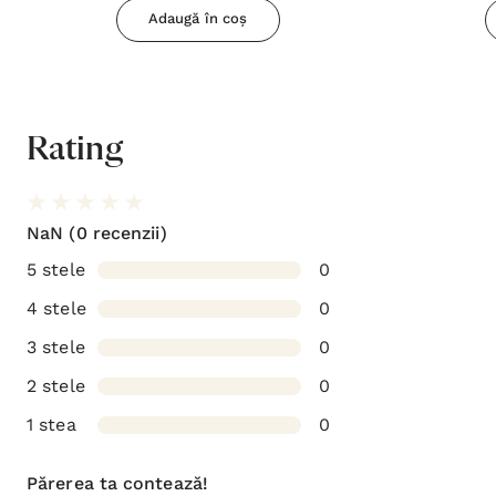
Adaugă în coș
Rating
NaN
(0 recenzii)
5 stele
0
4 stele
0
3 stele
0
2 stele
0
1 stea
0
Părerea ta contează!