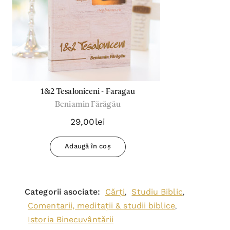
1&2 Tesaloniceni - Faragau
Beniamin Fărăgău
29,00lei
Adaugă în coș
Categorii asociate:
Cărți
Studiu Biblic
,
,
Comentarii, meditații & studii biblice
,
Istoria Binecuvântării