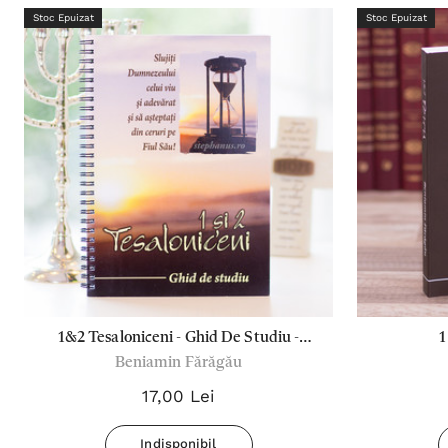
Stoc Epuizat
Stoc Epuizat
1&2 Tesaloniceni - Ghid De Studiu -
1
Beniamin Fărăgău
Faragau
17,00 Lei
Indisponibil