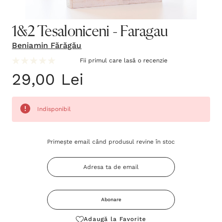
1&2 Tesaloniceni - Faragau
Beniamin Fărăgău
Fii primul care lasă o recenzie
29,00 Lei
Indisponibil
Grăbește-
Primește email când produsul revine în stoc
te!
Stocul
curent
este:
Abonare
Adaugă la Favorite