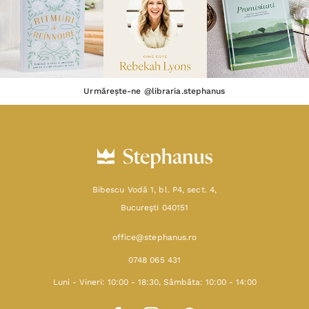
Urmărește-ne @libraria.stephanus
Bibescu Vodă 1, bl. P4, sect. 4,
Bucureşti 040151
office@stephanus.ro
0748 065 431
Luni - Vineri: 10:00 - 18:30, Sâmbăta: 10:00 - 14:00