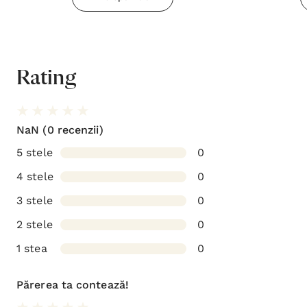
Rating
NaN
(0 recenzii)
5 stele
0
4 stele
0
3 stele
0
2 stele
0
1 stea
0
Părerea ta contează!