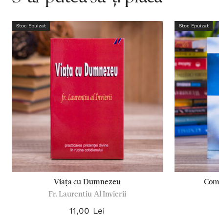
Stoc Epuizat
Stoc Epuizat
Viața cu Dumnezeu
Com
Fr. Laurentiu Al Invierii
11,00 Lei