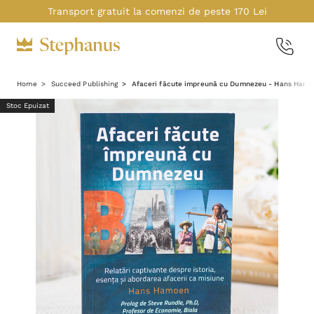
Transport gratuit la comenzi de peste 170 Lei
Home
Succeed Publishing
Afaceri făcute impreună cu Dumnezeu - Hans Ham
Stoc Epuizat