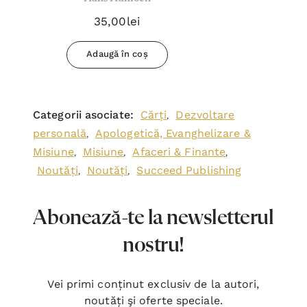
35,00lei
Adaugă în coș
Categorii asociate:
Cărți
Dezvoltare
,
personală
Apologetică, Evanghelizare &
,
Misiune
Misiune
Afaceri & Finante
,
,
,
Noutăți
Noutăți
Succeed Publishing
,
,
Abonează-te la newsletterul
nostru!
Vei primi conținut exclusiv de la autori,
noutăți şi oferte speciale.