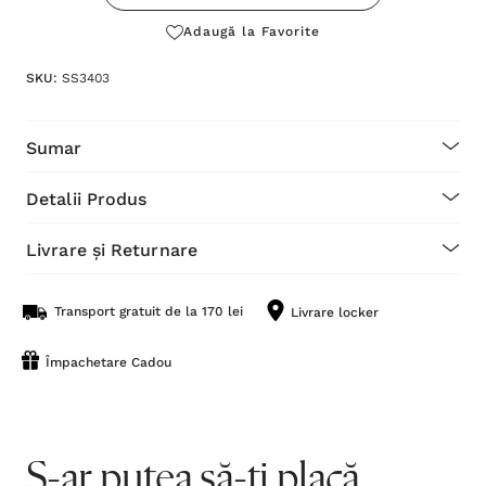
Adaugă la Favorite
SKU:
SS3403
Sumar
Detalii Produs
Livrare și Returnare
Transport gratuit de la 170 lei
Livrare locker
Împachetare Cadou
S-ar putea să-ți placă