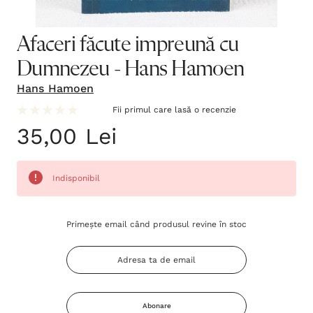
Afaceri făcute impreună cu
Dumnezeu - Hans Hamoen
Hans Hamoen
Fii primul care lasă o recenzie
35,00 Lei
Indisponibil
Grăbește-
Primește email când produsul revine în stoc
te!
Stocul
curent
este:
Abonare