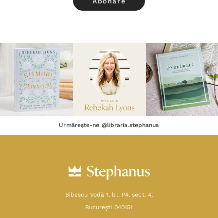
Urmărește-ne @libraria.stephanus
Bibescu Vodă 1, bl. P4, sect. 4,
Bucureşti 040151