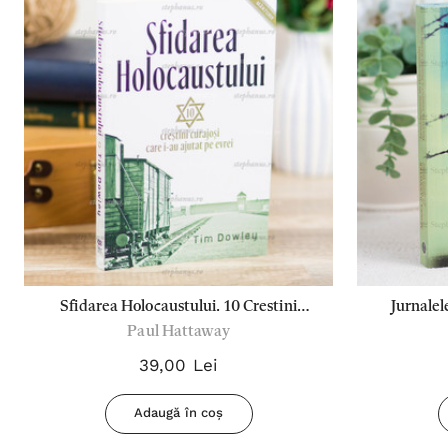
Sfidarea Holocaustului. 10 Crestini
Jurnalel
Paul Hattaway
Curajosi...
Povestea
39,00 Lei
Adaugă în coș