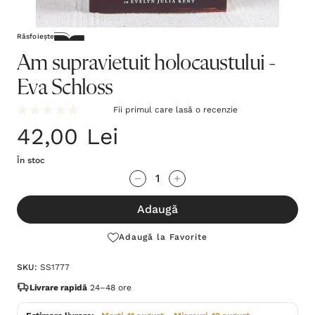
Răsfoiește
Am supravietuit holocaustului -
Eva Schloss
Fii primul care lasă o recenzie
42,00 Lei
În stoc
Grăbește-
Cantitate scăzută:
Cantitate Crescută:
te!
Adaugă
Stocul
curent
Adaugă la Favorite
este:
SKU:
SS1777
Livrare rapidă
24–48 ore