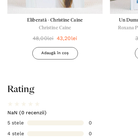
Eliberată - Christine Caine
Un Dumne
Christine Caine
Roxana Po
credincioș
48,00lei
43,20lei
3
Adaugă în coș
Rating
NaN
(0 recenzii)
5 stele
0
4 stele
0