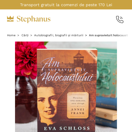
Transport gratuit la comenzi de peste 170 Lei
Home
Cărți
Autobiografii, biografii și mărturii
Am supravietuit holocaustulu