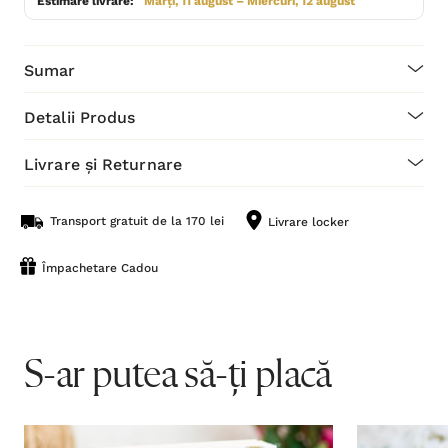
Estimare livrare:
Marți, 11 august – Miercuri, 12 august
Sumar
Detalii Produs
Livrare și Returnare
Transport gratuit de la 170 lei
Livrare locker
Împachetare Cadou
S-ar putea să-ți placă