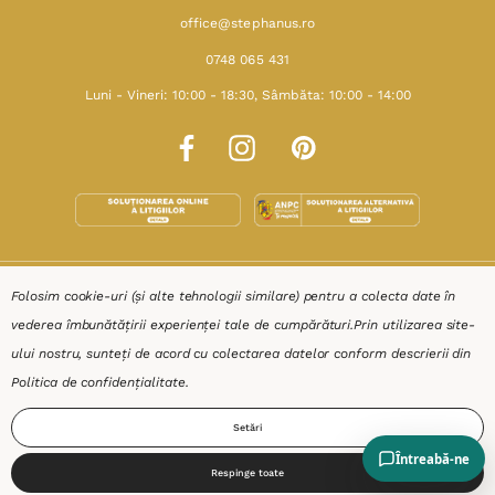
office@stephanus.ro
0748 065 431
Luni - Vineri: 10:00 - 18:30, Sâmbăta: 10:00 - 14:00
SHOP
Folosim cookie-uri (și alte tehnologii similare) pentru a colecta date în
vederea îmbunătățirii experienței tale de cumpărături.
Prin utilizarea site-
RESURSE
ului nostru, sunteți de acord cu colectarea datelor conform descrierii din
Politica de confidențialitate
.
AJUTOR
Setări
DESPRE
Respinge toate