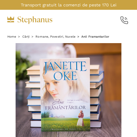
Transport gratuit la comenzi de peste 170 Lei
Home
Cărți
Romane, Povestiri, Nuvele
Anii Framantarilor