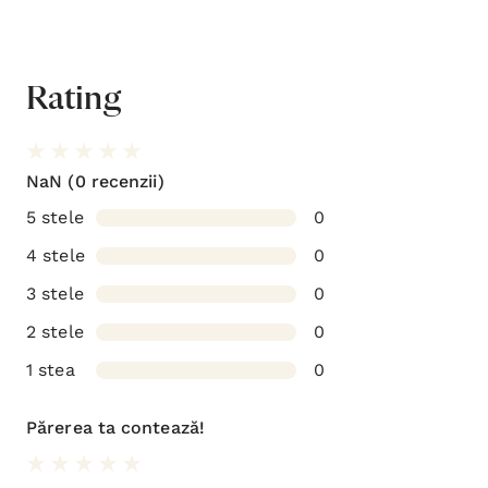
Rating
NaN
(0 recenzii)
5 stele
0
4 stele
0
3 stele
0
2 stele
0
1 stea
0
Părerea ta contează!