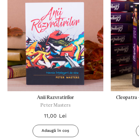
Anii Razvratirilor
Cleopatra - Regina Egiptului, Seria "Anii
Peter Masters
11,00 Lei
Adaugă în coș