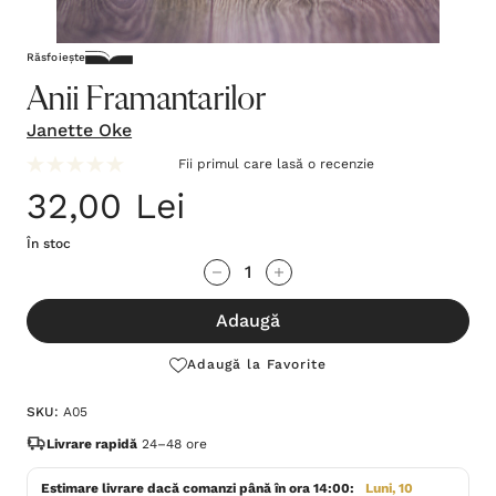
Răsfoiește
Anii Framantarilor
Janette Oke
Fii primul care lasă o recenzie
32,00 Lei
În stoc
Grăbește-
Cantitate scăzută:
Cantitate Crescută:
te!
Adaugă
Stocul
curent
Adaugă la Favorite
este:
SKU:
A05
Livrare rapidă
24–48 ore
Estimare livrare dacă comanzi până în ora 14:00:
Luni, 10