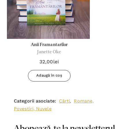
Anii Framantarilor
Janette Oke
32,00lei
Adaugă în coș
Categorii asociate:
Cărți
Romane,
,
Povestiri, Nuvele
Abonează-te la newsletterul