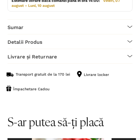
Estimare livrare dacă comanzi până în ora 14:00:
Vineri, 07
august – Luni, 10 august
Sumar
Detalii Produs
Livrare și Returnare
Transport gratuit de la 170 lei
Livrare locker
Împachetare Cadou
S-ar putea să-ți placă