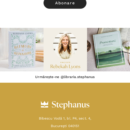
Urmărește-ne @libraria.stephanus
Bibescu Vodă 1, bl. P4, sect. 4,
Bucureşti 040151