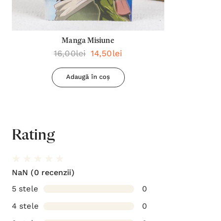
Manga Misiune
16,00lei
14,50lei
Adaugă în coș
Rating
NaN
(0 recenzii)
5 stele
0
4 stele
0