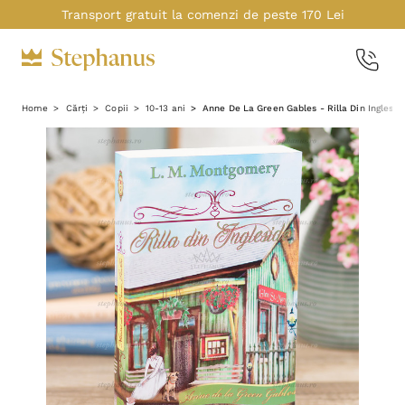
Transport gratuit la comenzi de peste 170 Lei
Home
Cărți
Copii
10-13 ani
Anne De La Green Gables - Rilla Din Ingleside