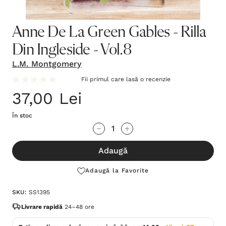
Anne De La Green Gables - Rilla
Din Ingleside - Vol.8
L.M. Montgomery
Fii primul care lasă o recenzie
37,00 Lei
În stoc
Grăbește-
Cantitate scăzută:
Cantitate Crescută:
te!
Adaugă
Stocul
curent
Adaugă la Favorite
este:
SKU:
SS1395
Livrare rapidă
24–48 ore