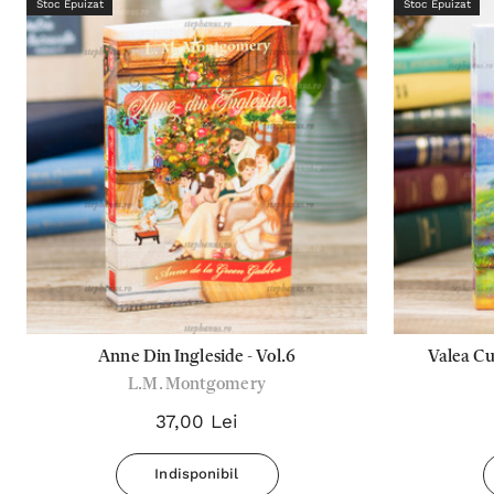
Stoc Epuizat
Stoc Epuizat
Anne Din Ingleside - Vol.6
Valea Cu
L.M. Montgomery
37,00 Lei
Indisponibil