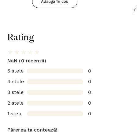
Adaugă în coș
Rating
NaN
(0 recenzii)
5 stele
0
4 stele
0
3 stele
0
2 stele
0
1 stea
0
Părerea ta contează!