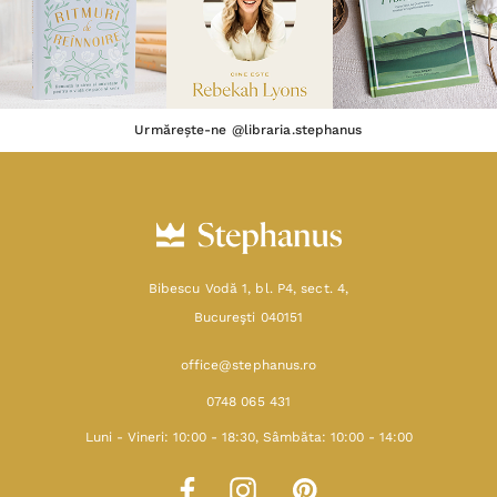
Urmărește-ne @libraria.stephanus
Bibescu Vodă 1, bl. P4, sect. 4,
Bucureşti 040151
office@stephanus.ro
0748 065 431
Luni - Vineri: 10:00 - 18:30, Sâmbăta: 10:00 - 14:00