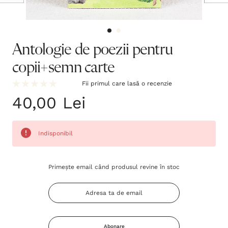
Antologie de poezii pentru
copii+semn carte
Fii primul care lasă o recenzie
40,00 Lei
Indisponibil
Grăbește-
Primește email când produsul revine în stoc
te!
Stocul
curent
este:
Abonare