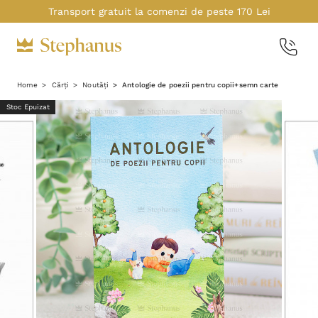
Transport gratuit la comenzi de peste 170 Lei
Home
Cărți
Noutăți
Antologie de poezii pentru copii+semn carte
Stoc Epuizat