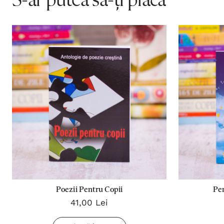
S-ar putea să-ți placă
Poezii Pentru Copii
Pen
41,00 Lei