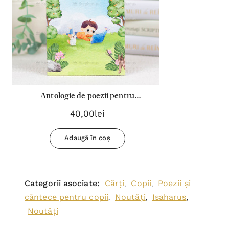
Antologie de poezii pentru
copii+semn carte
40,00lei
Adaugă în coș
Categorii asociate:
Cărți
Copii
Poezii și
,
,
cântece pentru copii
Noutăți
Isaharus
,
,
,
Noutăți