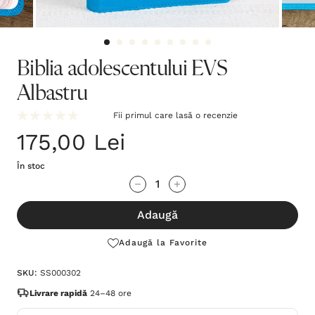
Biblia adolescentului EVS
Albastru
Fii primul care lasă o recenzie
175,00 Lei
În stoc
Grăbește-
Cantitate scăzută:
Cantitate Crescută:
te!
Adaugă
Stocul
curent
Adaugă la Favorite
este:
SKU:
SS000302
Livrare rapidă
24–48 ore