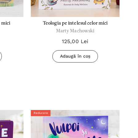
r mici
Teologia pe intelesul celor mici
Marty Machowski
125,00 Lei
Adaugă în coș
Reducere
Redu