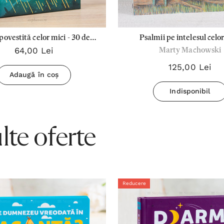
 povestită celor mici - 30 de
Psalmii pe intelesul celo
64,00 Lei
Marty Machowski
pov.devotionale
125,00 Lei
Adaugă în coș
Indisponibil
te oferte
Reducere