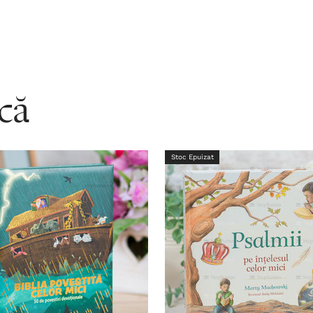
acă
Stoc Epuizat