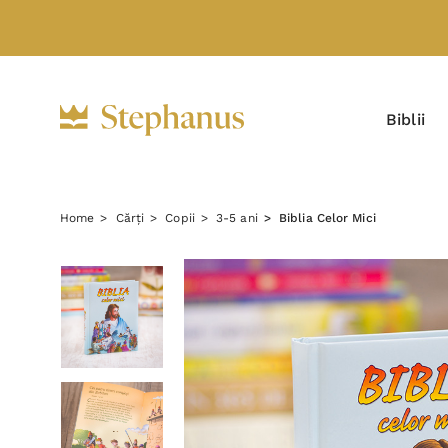
Biblii
Home
Cărți
Copii
3-5 ani
Biblia Celor Mici