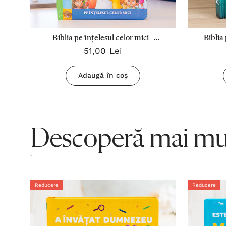
r
Biblia pe înțelesul celor mici -
Biblia
51,00 Lei
Gentuță
Adaugă în coș
Descoperă mai mul
.
Reducere
Reducere