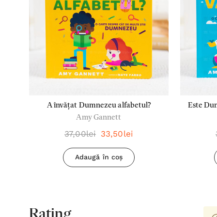
A învățat Dumnezeu alfabetul?
Este Du
Amy Gannett
37,00lei
33,50lei
Adaugă în coș
Rating