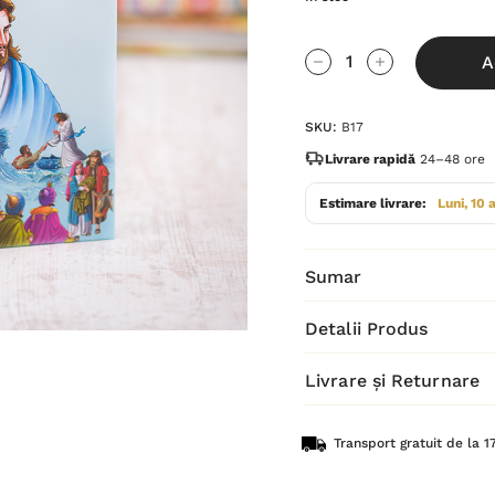
Grăbește-
A
te!
Cantitate scăzută:
Cantitate Cres
Stocul
SKU:
B17
curent
este:
Livrare rapidă
24–48 ore
Estimare livrare:
Luni, 10 
Sumar
Detalii Produs
Livrare și Returnare
Transport gratuit de la 17