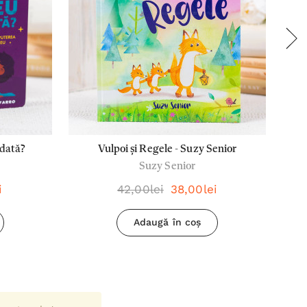
dată?
Vulpoi și Regele - Suzy Senior
O
Suzy Senior
i
42,00lei
38,00lei
Adaugă în coș