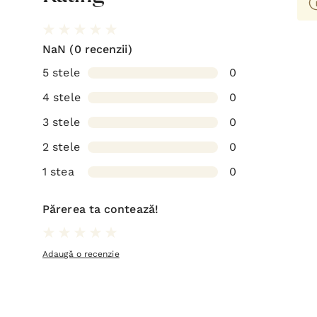
NaN
(0 recenzii)
5 stele
0
4 stele
0
3 stele
0
2 stele
0
1 stea
0
Părerea ta contează!
Adaugă o recenzie