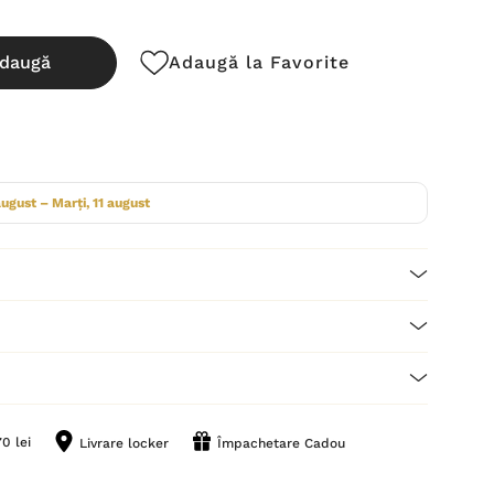
daugă
Adaugă la Favorite
cută:
august – Marți, 11 august
0 lei
Livrare locker
Împachetare Cadou