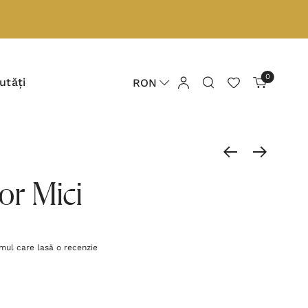
0
utăți
RON
or Mici
imul care lasă o recenzie