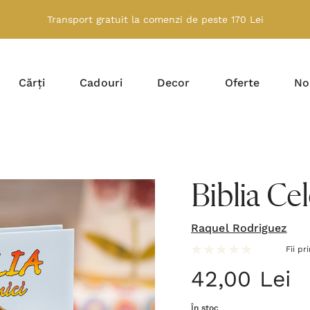
Transport gratuit la comenzi de peste 170 Lei
Cărți
Cadouri
Decor
Oferte
No
Biblia Cel
Raquel Rodriguez
Fii pr
42,00 Lei
În stoc