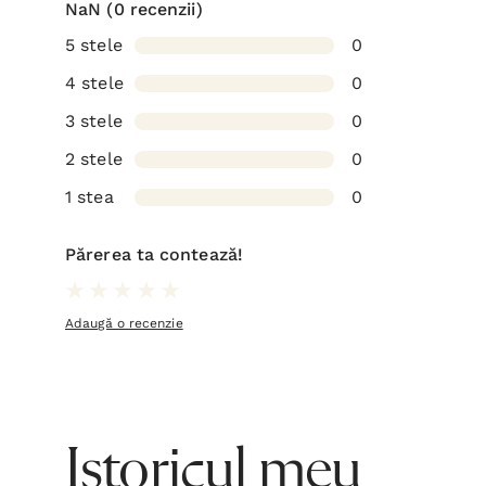
NaN
(0 recenzii)
5 stele
0
4 stele
0
3 stele
0
2 stele
0
1 stea
0
Părerea ta contează!
Adaugă o recenzie
Istoricul meu