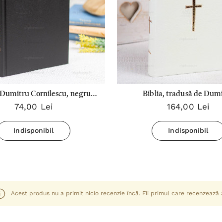
, Dumitru Cornilescu, negru,
Biblia, tradusă de Dum
74,00 Lei
164,00 Lei
onată, mare - 073 CT, SBR
Cornilescu, albă, cu cruce,
mare - 073 Ti albă E
Indisponibil
Indisponibil
Acest produs nu a primit nicio recenzie încă. Fii primul care recenzează