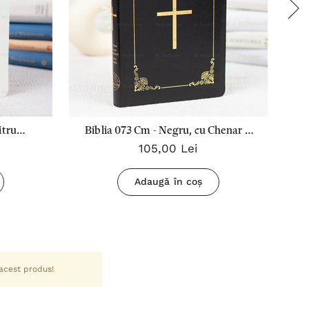
itru
Biblia 073 Cm - Negru, cu Chenar si
B
105,00 Lei
 index,
Cruce
VS
Adaugă în coș
 acest produs!