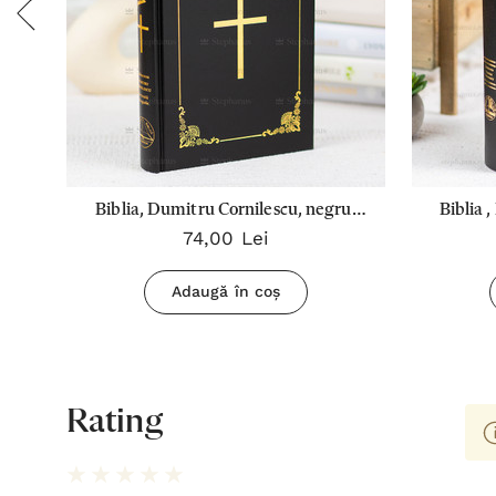
e)
Biblia, Dumitru Cornilescu, negru,
Biblia 
74,00 Lei
cartonată, mare - 073 CT, SBR (cu
cart
cruce)
Adaugă în coș
Rating