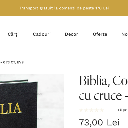
Transport gratuit la comenzi de peste 170 Lei
Cărți
Cadouri
Decor
Oferte
No
e - 073 CT, EVS
Biblia, C
cu cruce 
Fii pr
73,00 Lei