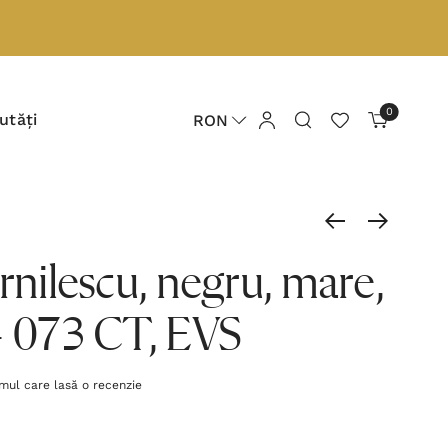
0
utăți
RON
ornilescu, negru, mare,
- 073 CT, EVS
imul care lasă o recenzie