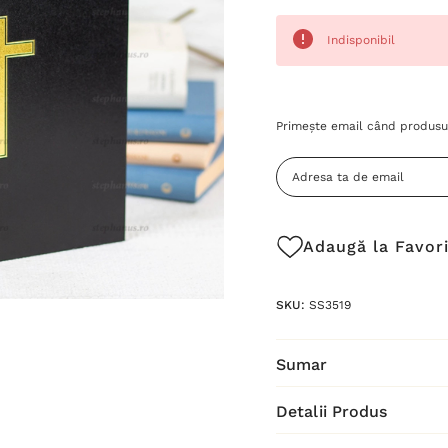
Indisponibil
Grăbește-
Primește email când produsul
te!
Stocul
curent
este:
Adaugă la Favor
SKU:
SS3519
Sumar
Detalii Produs