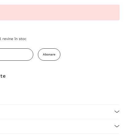
 revine în stoc
Abonare
ite