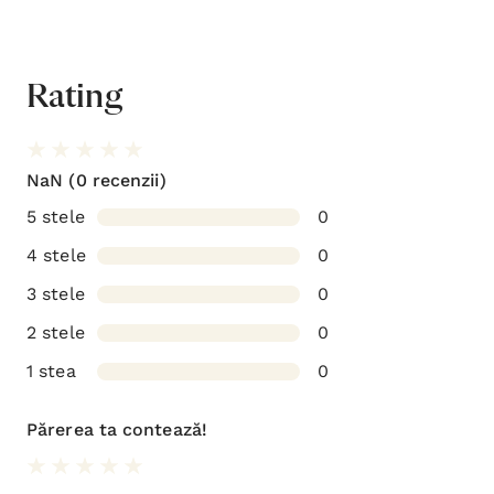
Rating
NaN
(0 recenzii)
5 stele
0
4 stele
0
3 stele
0
2 stele
0
1 stea
0
Părerea ta contează!