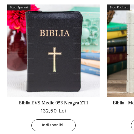
Stoc Epuizat
Stoc Epuizat
Biblia EVS Medie 053 Neagra ZTI
Biblia - Med
132,50 Lei
Indisponibil