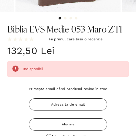
Biblia EVS Medie 053 Maro ZTI
Fii primul care lasă o recenzie
132,50 Lei
Indisponibil
Grăbește-
Primește email când produsul revine în stoc
te!
Stocul
curent
este:
Abonare