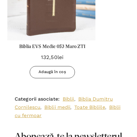
Biblia EVS Medie 053 Maro ZTI
132,50lei
Adaugă în coș
Categorii asociate:
Biblii
Biblia Dumitru
,
Cornilescu
Biblii medii
Toate Bibliile
Biblii
,
,
,
cu fermoar
Abonează-te la newsletterul