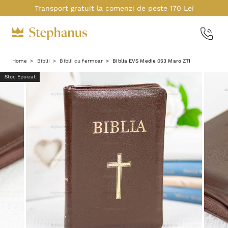
Transport gratuit la comenzi de peste 170 Lei
Home
Biblii
Biblii cu fermoar
Biblia EVS Medie 053 Maro ZTI
Stoc Epuizat