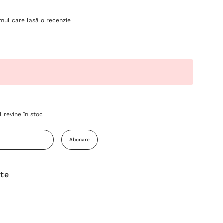
imul care lasă o recenzie
 revine în stoc
Abonare
ite