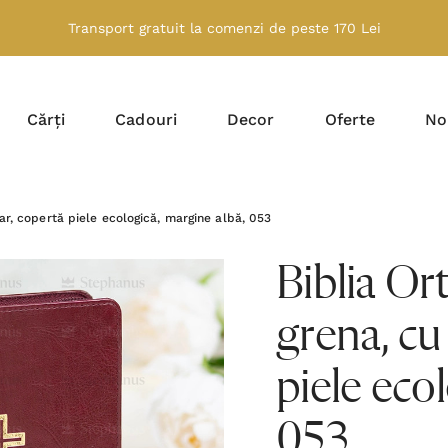
Transport gratuit la comenzi de peste 170 Lei
Cărți
Cadouri
Decor
Oferte
No
r, copertă piele ecologică, margine albă, 053
Biblia Or
grena, cu
piele eco
053