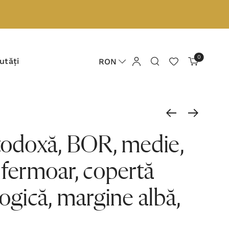
0
utăți
RON
todoxă, BOR, medie,
 fermoar, copertă
logică, margine albă,