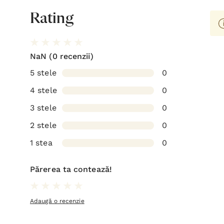
Rating
NaN
(0 recenzii)
5 stele
0
4 stele
0
3 stele
0
2 stele
0
1 stea
0
Părerea ta contează!
Adaugă o recenzie