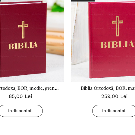
rtodoxa, BOR, medie, grena,
Biblia Ortodoxă, BOR, ma
85,00 Lei
259,00 Lei
margine albă, 053 CT
grena, margine alb
Indisponibil
Indisponibil