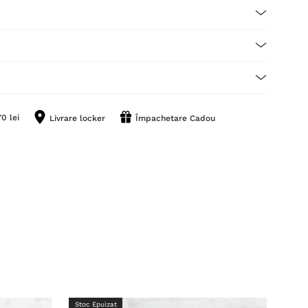
0 lei
Livrare locker
Împachetare Cadou
Stoc Epuizat
Stoc 