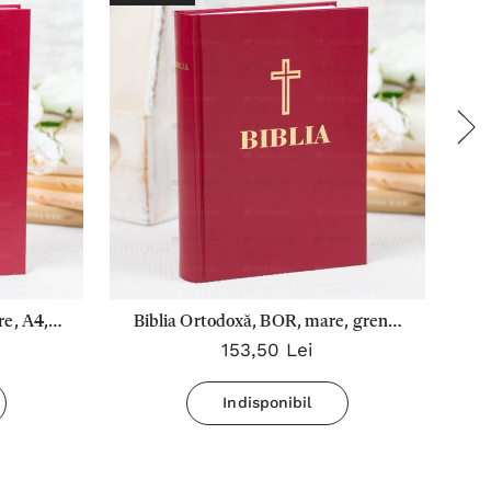
re, A4,
Biblia Ortodoxă, BOR, mare, grena,
153,50 Lei
ă
margine albă, 073 CT
Indisponibil