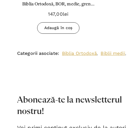
Biblia Ortodoxă, BOR, medie, grena,
cu fermoar, copertă piele ecologică,
147,00lei
margine albă, 053
Adaugă în coș
Categorii asociate:
Biblia Ortodoxă
Biblii medii
,
,
Abonează-te la newsletterul
nostru!
Vei primi conținut exclusiv de la autori,