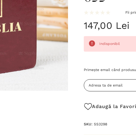
Fii pr
147,00 Lei
Indisponibil
Grăbește-
Primește email când produsul
te!
Stocul
curent
este:
Adaugă la Favor
SKU:
SS3298