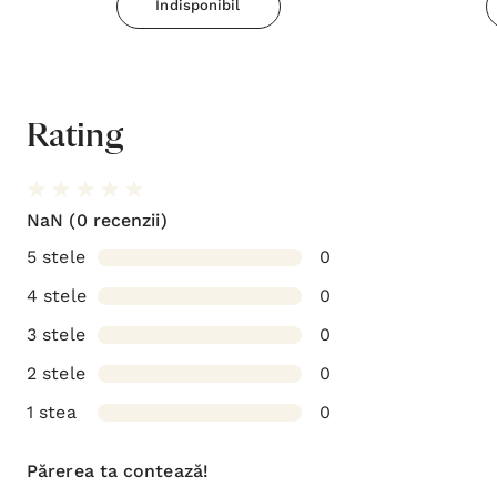
Indisponibil
Rating
NaN
(0 recenzii)
5 stele
0
4 stele
0
3 stele
0
2 stele
0
1 stea
0
Părerea ta contează!