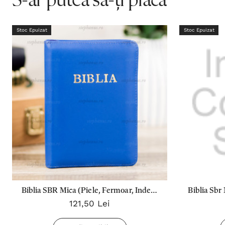
S-ar putea să-ți placă
Stoc Epuizat
Stoc Epuizat
Biblia SBR Mica (Piele, Fermoar, Index)
Biblia Sbr 
121,50 Lei
- 047 PF - Albastru
04