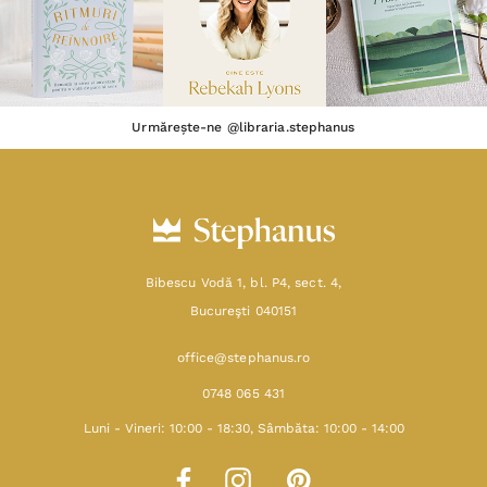
Urmărește-ne @libraria.stephanus
Bibescu Vodă 1, bl. P4, sect. 4,
Bucureşti 040151
office@stephanus.ro
0748 065 431
Luni - Vineri: 10:00 - 18:30, Sâmbăta: 10:00 - 14:00