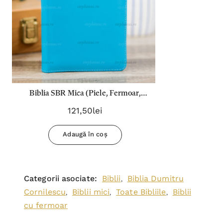
Biblia SBR Mica (Piele, Fermoar,
Index) - 047 PF - Bleu
121,50lei
Adaugă în coș
Categorii asociate:
Biblii
Biblia Dumitru
,
Cornilescu
Biblii mici
Toate Bibliile
Biblii
,
,
,
cu fermoar