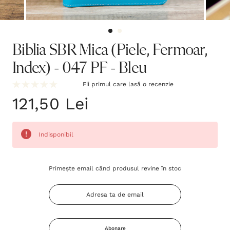
Biblia SBR Mica (Piele, Fermoar,
Index) - 047 PF - Bleu
Fii primul care lasă o recenzie
121,50 Lei
Indisponibil
Grăbește-
Primește email când produsul revine în stoc
te!
Stocul
curent
este:
Abonare