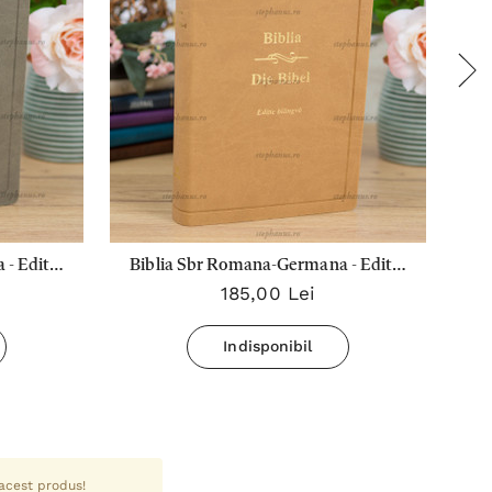
- Editie
Biblia Sbr Romana-Germana - Editie
Bi
185,00 Lei
Bilingva Crem - Pu
Indisponibil
 acest produs!