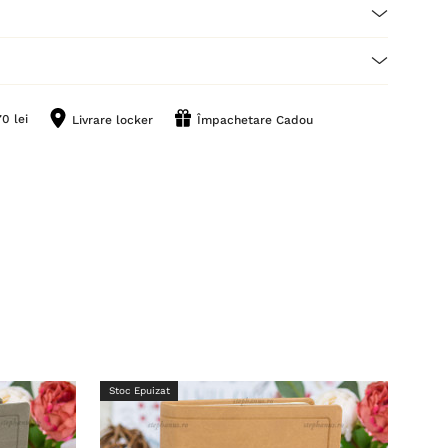
0 lei
Livrare locker
Împachetare Cadou
Stoc Epuizat