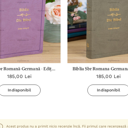
Sbr Romană-Germană - Ediție
Biblia Sbr Romana-Germana 
185,00 Lei
185,00 Lei
bilingva Mov - Pu
Bilingva Gri - Pu
Indisponibil
Indisponibil
Acest produs nu a primit nicio recenzie încă. Fii primul care recenzează