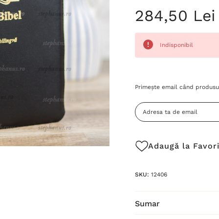
284,50 Lei
Indisponibil
Grăbește-
Primește email când produsul
te!
Stocul
curent
este:
Adaugă la Favor
SKU:
12406
Sumar