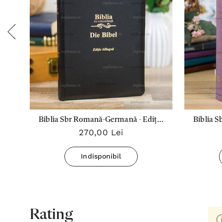
tie
Biblia Sbr Romană-Germană - Ediție
Biblia 
270,00 Lei
bilingva (fermoar, concordanță) - P
Cozti
Indisponibil
Rating