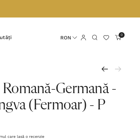
0
utăți
RON
br Romană-Germană -
lingva (Fermoar) - P
imul care lasă o recenzie