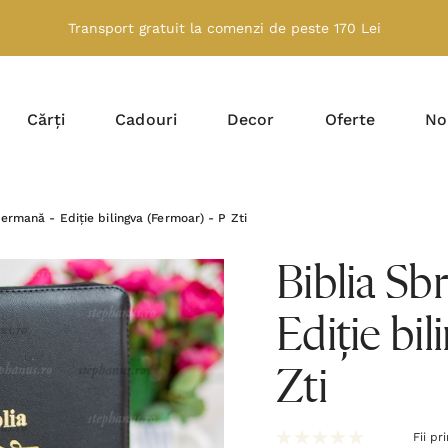
Transport gratuit la comenzi de peste 170 Lei
Cărți
Cadouri
Decor
Oferte
No
rmană - Ediție bilingva (Fermoar) - P Zti
Biblia S
Ediție bi
Zti
Fii pr