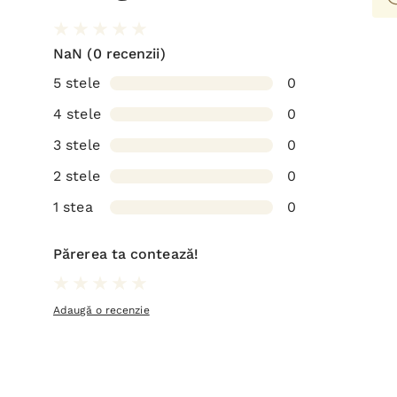
NaN
(0 recenzii)
5 stele
0
4 stele
0
3 stele
0
2 stele
0
1 stea
0
Părerea ta contează!
Adaugă o recenzie