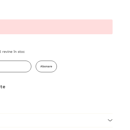
 revine în stoc
Abonare
ite