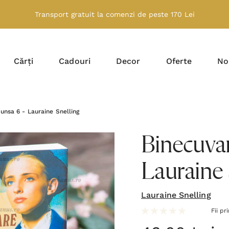
Transport gratuit la comenzi de peste 170 Lei
Cărți
Cadouri
Decor
Oferte
No
unsa 6 - Lauraine Snelling
Binecuva
Lauraine 
Lauraine Snelling
Fii pr