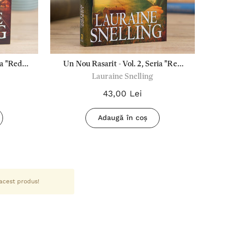
ia "Red
Un Nou Rasarit - Vol. 2, Seria "Red
Lauraine Snelling
"
River Of The North"
43,00 Lei
Adaugă în coș
 acest produs!