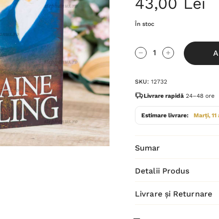
43,00 Lei
În stoc
Grăbește-
A
te!
Cantitate scăzută:
Cantitate Cres
Stocul
SKU:
12732
curent
este:
Livrare rapidă
24–48 ore
Estimare livrare:
Marți, 11
Sumar
Detalii Produs
Livrare și Returnare