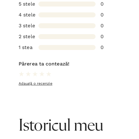
5 stele
0
4 stele
0
3 stele
0
2 stele
0
1 stea
0
Părerea ta contează!
Adaugă o recenzie
Istoricul meu