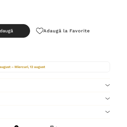
daugă
Adaugă la Favorite
cută:
 august – Miercuri, 12 august