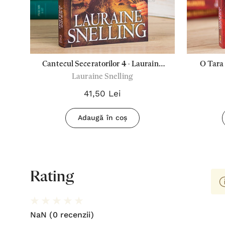
,
Cantecul Seceratorilor 4 - Lauraine
O Tara 
Lauraine Snelling
Snelling
"R
41,50 Lei
Adaugă în coș
Rating
NaN
(0 recenzii)