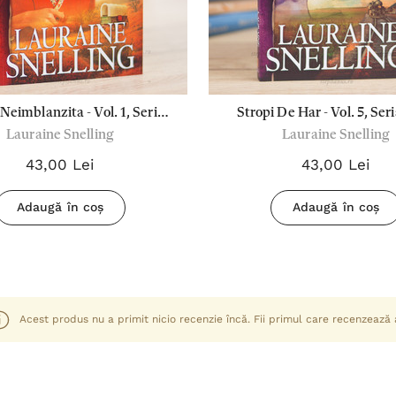
Neimblanzita - Vol. 1, Seria
Stropi De Har - Vol. 5, Ser
Lauraine Snelling
Lauraine Snelling
ed River Of The North"
River Of The North
43,00 Lei
43,00 Lei
Adaugă în coș
Adaugă în coș
Acest produs nu a primit nicio recenzie încă. Fii primul care recenzează