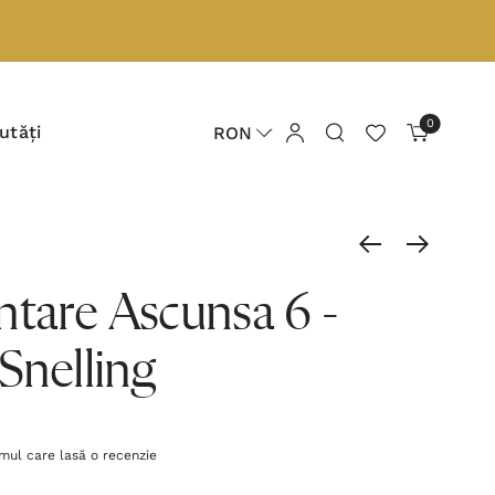
0
utăți
RON
ntare Ascunsa 6 -
Snelling
imul care lasă o recenzie