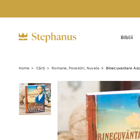
Biblii
Home
Cărți
Romane, Povestiri, Nuvele
Binecuvantare Asc