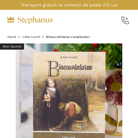
Transport gratuit la comenzi de peste 170 Lei
Home
Little Lamb
Binecuvântarea cerșetorului
Stoc Epuizat