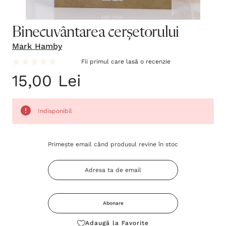
Binecuvântarea cerșetorului
Mark Hamby
Fii primul care lasă o recenzie
15,00 Lei
Indisponibil
Grăbește-
Primește email când produsul revine în stoc
te!
Stocul
curent
este:
Abonare
Adaugă la Favorite