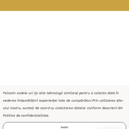
Folosim cookie-uri (și alte tehnologii similare) pentru a colecta date în
vederea îmbunătățirii experienței tale de cumpărături.
Prin utilizarea site-
ului nostru, sunteți de acord cu colectarea datelor conform descrierii din
Politica de confidențialitate
.
Setări