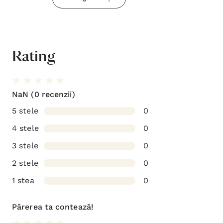
Rating
NaN
(0 recenzii)
5 stele
0
4 stele
0
3 stele
0
2 stele
0
1 stea
0
Părerea ta contează!