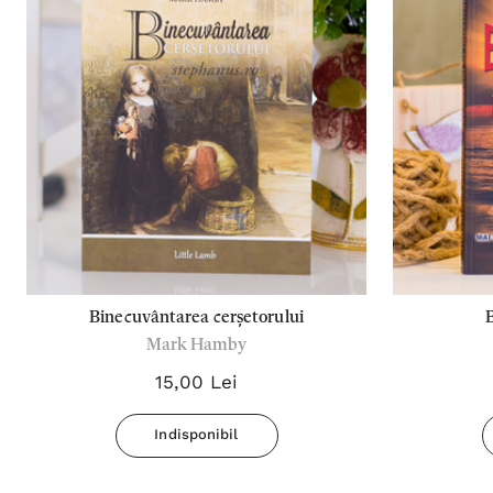
Binecuvântarea cerșetorului
B
Mark Hamby
15,00 Lei
Indisponibil