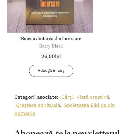
Binecuvântarea din încercare
Barry Black
26,50lei
Adaugă în coș
Categorii asociate:
Cărți
Viață creștină
,
,
Creștere spirituală
Societatea Biblica din
,
Romania