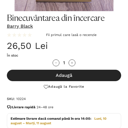
Binecuvântarea din încercare
Barry Black
Fii primul care lasă o recenzie
26,50 Lei
În stoc
Grăbește-
Cantitate scăzută:
Cantitate Crescută:
te!
Adaugă
Stocul
curent
Adaugă la Favorite
este:
SKU:
10224
Livrare rapidă
24–48 ore
Estimare livrare dacă comanzi până în ora 14:00:
Luni, 10
august – Marți, 11 august