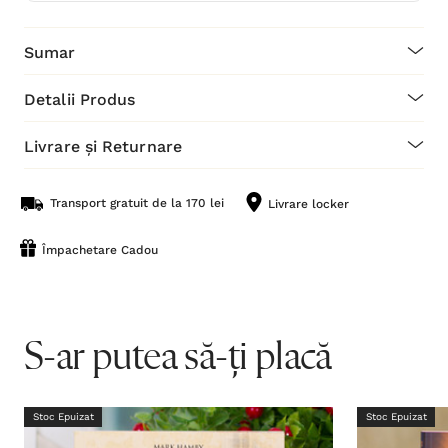
Sumar
Detalii Produs
Livrare și Returnare
Transport gratuit de la 170 lei
Livrare locker
Împachetare Cadou
S-ar putea să-ți placă
Stoc Epuizat
Stoc Epuizat