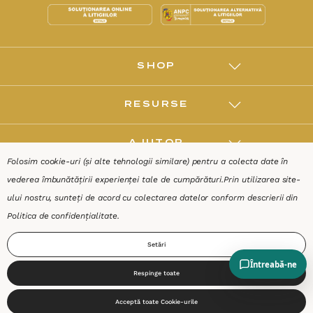
SHOP
RESURSE
AJUTOR
Folosim cookie-uri (și alte tehnologii similare) pentru a colecta date în
vederea îmbunătățirii experienței tale de cumpărături.
Prin utilizarea site-
DESPRE
ului nostru, sunteți de acord cu colectarea datelor conform descrierii din
Politica de confidențialitate
.
Termeni & Condiții
Confidențialitate
Date de identificare
Setări
Respinge toate
0
Acceptă toate Cookie-urile