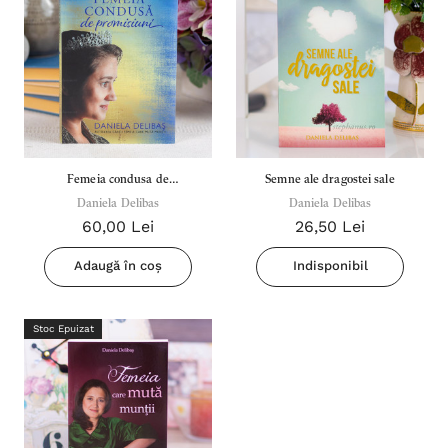
Femeia condusa de
Semne ale dragostei sale
promisiuni - Daniela Delibas
Daniela Delibas
Daniela Delibas
60,00 Lei
26,50 Lei
Adaugă în coș
Indisponibil
Stoc Epuizat
Inima Omului
Bibli