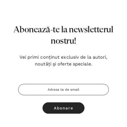
7,00 Lei
180,
Detalii
Detal
Noblețea suferinței - Sabina
Bibli
Abonează-te la newsletterul
Wurmbrand
Lloyd
nostru!
43,00 Lei
67,0
Detalii
Detal
Vei primi conținut exclusiv de la autori,
noutăți şi oferte speciale.
Noul Testament și Psalmii - Tsb
Cânta
17,00 Lei
59,0
Adresa
Detalii
Detal
Email