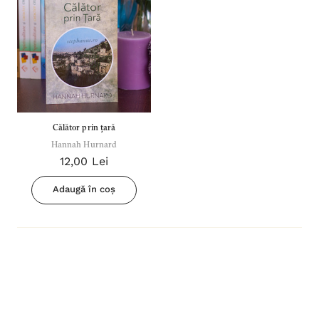
Călător prin țară
Hannah Hurnard
12,00 Lei
Adaugă în coș
Inima Omului
Bibli