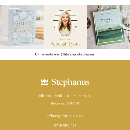
Urmărește-ne @libraria.stephanus
Bibescu Vodă 1, bl. P4, sect. 4,
Bucureşti 040151
office@stephanus.ro
0748 065 431