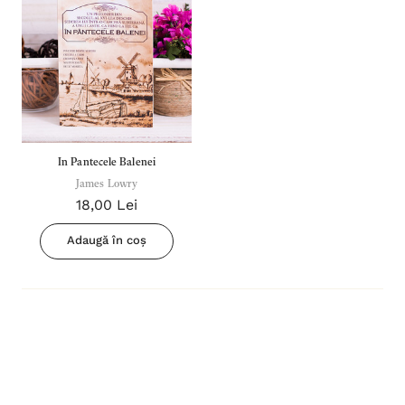
In Pantecele Balenei
James Lowry
18,00 Lei
Adaugă în coș
Inima Omului
Bibli