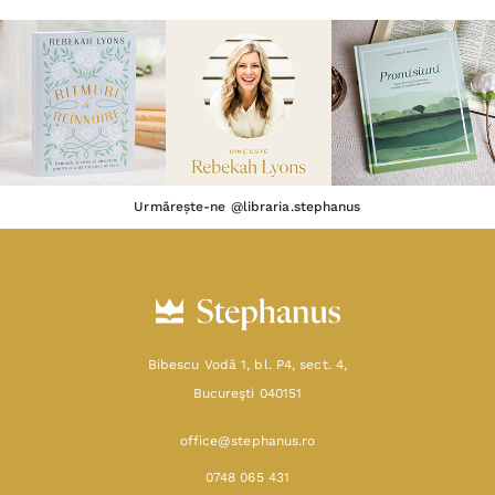
Urmărește-ne @libraria.stephanus
Bibescu Vodă 1, bl. P4, sect. 4,
Bucureşti 040151
office@stephanus.ro
0748 065 431