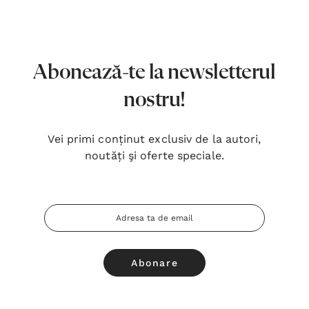
7,00 Lei
180,
Detalii
Detal
Noblețea suferinței - Sabina
Bibli
Abonează-te la newsletterul
Wurmbrand
Lloyd
nostru!
43,00 Lei
67,0
Detalii
Detal
Vei primi conținut exclusiv de la autori,
noutăți şi oferte speciale.
Noul Testament și Psalmii - Tsb
Cânta
17,00 Lei
59,0
Adresa
Detalii
Detal
Email