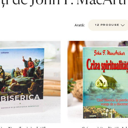
ți de John F. MacArt
Arată: