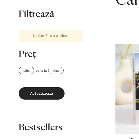
Căr
Filtrează
Niciun Filtru aplicat
Preţ
pana la
Actualizează
Bestsellers