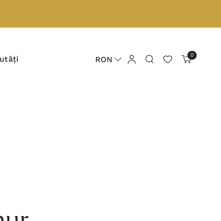
0
utăți
RON