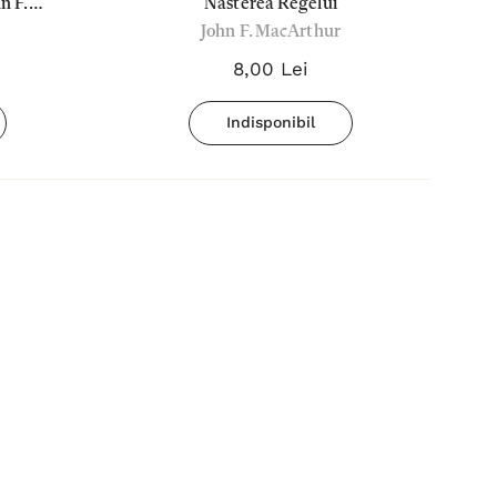
hn F.
Nasterea Regelui
John F. MacArthur
8,00 Lei
Indisponibil