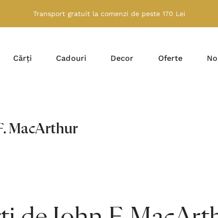
Transport gratuit la comenzi de peste 170 Lei
Cărți
Cadouri
Decor
Oferte
No
F. MacArthur