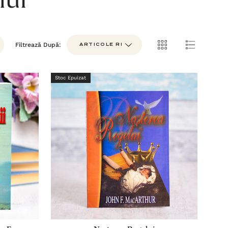
hur
Filtrează După:
Stoc Epuizat