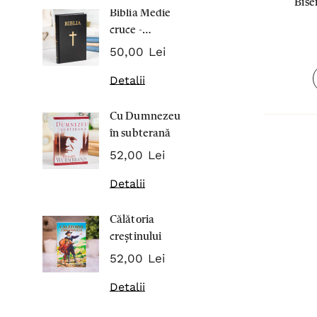
Biser
Biblia Medie
Inima Omul
Domn
cruce -
7,00 Lei
Cartonata 063
50,00 Lei
Detalii
Detalii
Noblețea
Cu Dumnezeu
suferinței -
în subterană
Sabina
43,00 Lei
Wurmbran
52,00 Lei
Detalii
Detalii
Noul Testa
Călătoria
și Psalmii - 
creștinului
17,00 Lei
52,00 Lei
Detalii
Detalii