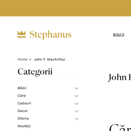
Biblii
Home
John F. MacArthur
Categorii
John 
Biblii
Cărți
Cadouri
Decor
Oferte
Noutăți