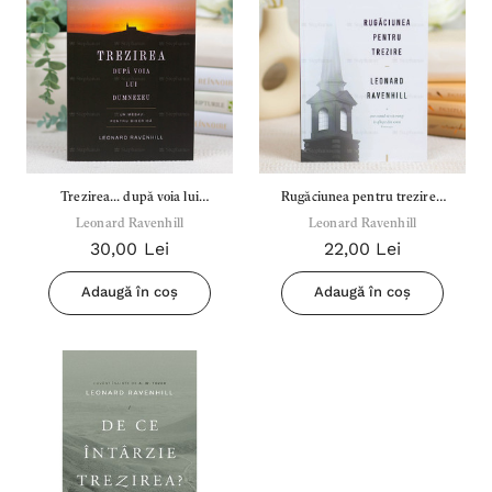
Trezirea... după voia lui
Rugăciunea pentru trezire -
Leonard Ravenhill
Dumnezeu
Leonard Ravenhill
Leonard Ravenhill
30,00 Lei
22,00 Lei
Adaugă în coș
Adaugă în coș
Inima Omului
Bibli