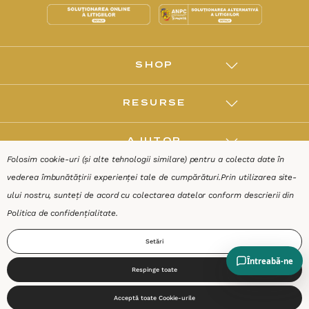
SHOP
RESURSE
AJUTOR
Folosim cookie-uri (și alte tehnologii similare) pentru a colecta date în
vederea îmbunătățirii experienței tale de cumpărături.
Prin utilizarea site-
DESPRE
ului nostru, sunteți de acord cu colectarea datelor conform descrierii din
Politica de confidențialitate
.
Termeni & Condiții
Confidențialitate
Date de identificare
Setări
Respinge toate
0
Acceptă toate Cookie-urile