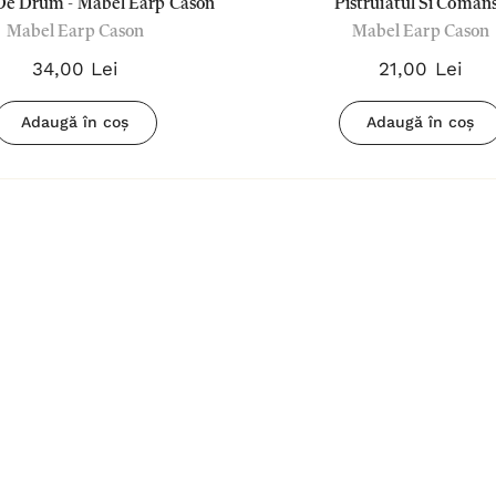
De Drum - Mabel Earp Cason
Pistruiatul Si Comans
ui
Biblia pentru
Mabel Earp Cason
Mabel Earp Cason
femei Crem
34,00 Lei
21,00 Lei
180,00 Lei
Adaugă în coș
Adaugă în coș
Detalii
Biblia
povestește
d
despre Isus -
67,00 Lei
Sally Lloyd-
Detalii
Jones
ment
Tsb
Cântați lui
Dumnezeu -
Negru
59,00 Lei
Detalii