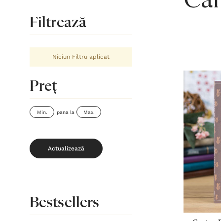
Căr
Filtrează
Niciun Filtru aplicat
Preţ
pana la
Actualizează
Bestsellers