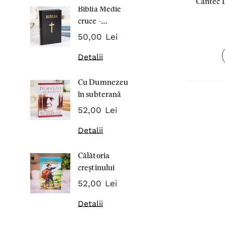
Cantec 
Biblia Medie
Inima Omul
cruce -
7,00 Lei
Cartonata 063
50,00 Lei
Detalii
Detalii
Noblețea
Cu Dumnezeu
suferinței -
în subterană
Sabina
43,00 Lei
Wurmbran
52,00 Lei
Detalii
Detalii
Noul Testa
Călătoria
și Psalmii - 
creștinului
17,00 Lei
52,00 Lei
Detalii
Detalii