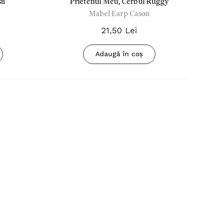
ii
Prietenul Meu, Cerbul Ruggy
Mabel Earp Cason
21,50 Lei
Adaugă în coș