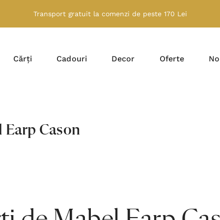
Transport gratuit la comenzi de peste 170 Lei
Cărți
Cadouri
Decor
Oferte
No
 Earp Cason