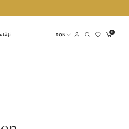
0
utăți
RON