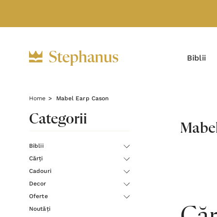
Biblii
Home
Mabel Earp Cason
Categorii
Mabel
Biblii
Cărți
Cadouri
Decor
Oferte
Noutăți