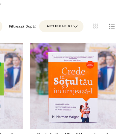
t
Filtrează După: