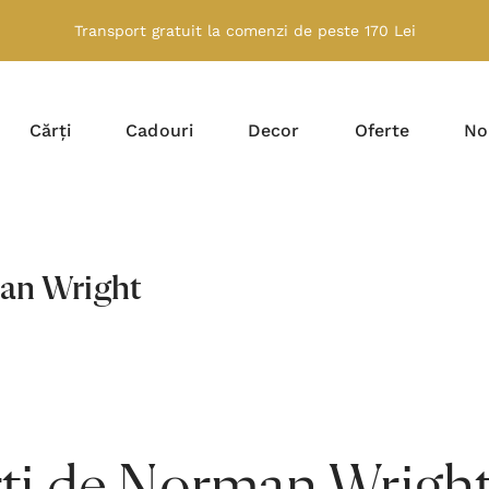
Transport gratuit la comenzi de peste 170 Lei
Cărți
Cadouri
Decor
Oferte
No
an Wright