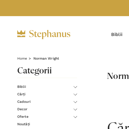
Biblii
Home
Norman Wright
Categorii
Norm
Biblii
Cărți
Cadouri
Decor
Oferte
Noutăți