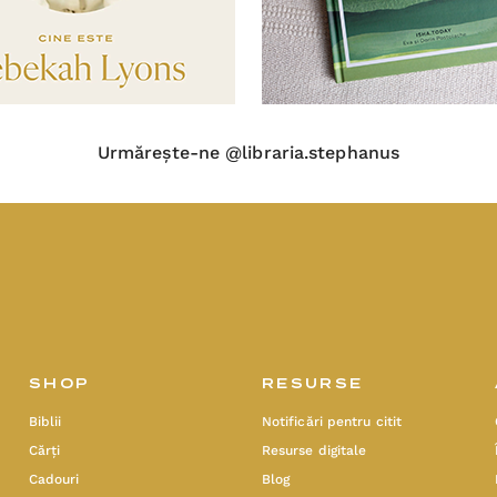
Urmărește-ne @libraria.stephanus
SHOP
RESURSE
Biblii
Notificări pentru citit
Cărți
Resurse digitale
Cadouri
Blog