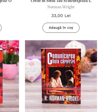
ajeaz-O
Crede In Sotul Tau Si Incurajeaza-L
Norman Wright
33,00 Lei
Adaugă în coș