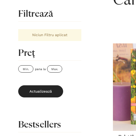
Căr
Filtrează
Niciun Filtru aplicat
Preţ
pana la
Actualizează
Bestsellers