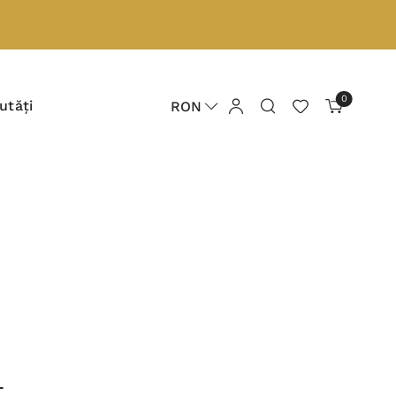
0
utăți
RON