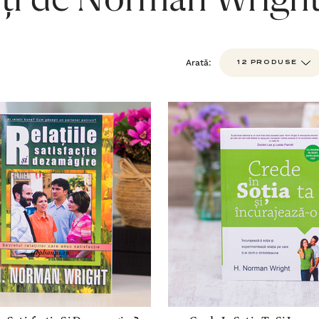
ți de Norman Wrigh
Arată: