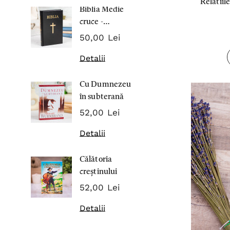
Relatiil
Biblia Medie
Inima Omul
cruce -
7,00 Lei
Cartonata 063
50,00 Lei
Detalii
Detalii
Noblețea
Cu Dumnezeu
suferinței -
în subterană
Sabina
43,00 Lei
Wurmbran
52,00 Lei
Detalii
Detalii
Noul Testa
Călătoria
și Psalmii - 
creștinului
17,00 Lei
52,00 Lei
Detalii
Detalii