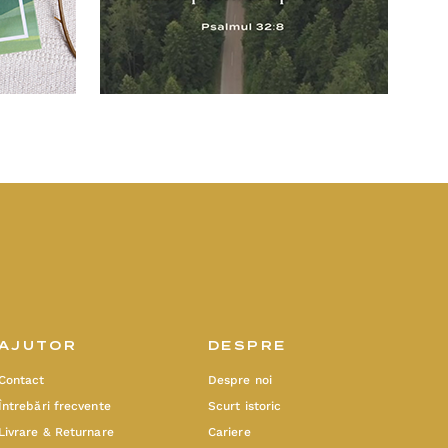
AJUTOR
DESPRE
Contact
Despre noi
Întrebări frecvente
Scurt istoric
Livrare & Returnare
Cariere