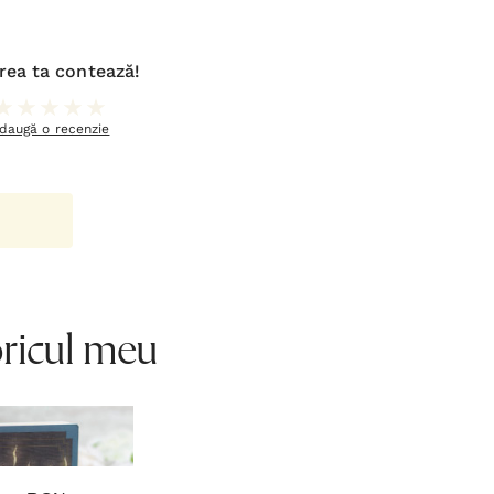
rea ta contează!
daugă o recenzie
oricul meu