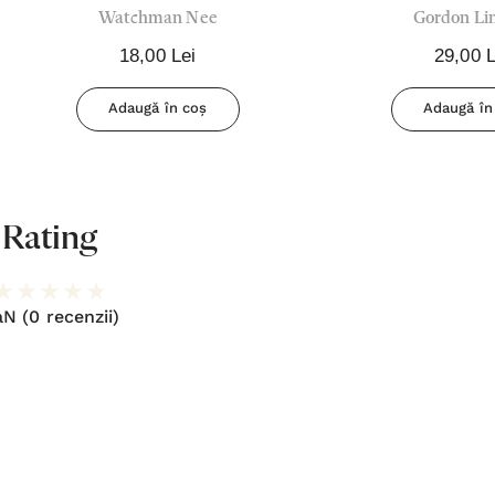
Watchman Nee
Gordon Li
Biblic Vo
18,00 Lei
29,00 L
Adaugă în coș
Adaugă în
Rating
aN
(0 recenzii)