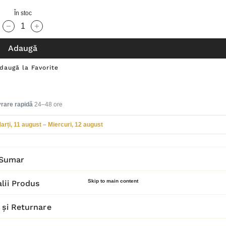
În stoc
Cantitate scăzută:
Cantitate Crescută:
Adaugă
daugă la Favorite
vrare rapidă
24–48 ore
arți, 11 august – Miercuri, 12 august
Sumar
Skip to main content
lii Produs
 și Returnare