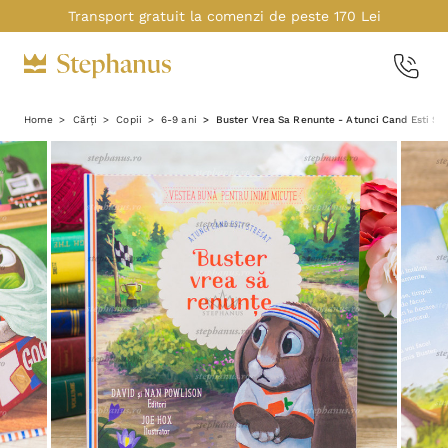
Transport gratuit la comenzi de peste 170 Lei
Home
Cărți
Copii
6-9 ani
Buster Vrea Sa Renunte - Atunci Cand Esti Str