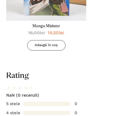
Manga Misiune
16,00lei
14,50lei
Adaugă în coș
Rating
NaN
(0 recenzii)
5 stele
0
4 stele
0