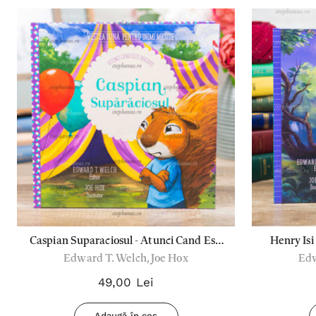
Caspian Suparaciosul - Atunci Cand Esti
Henry Isi
Edward T. Welch, Joe Hox
Edw
Invidios!
49,00 Lei
Adaugă în coș