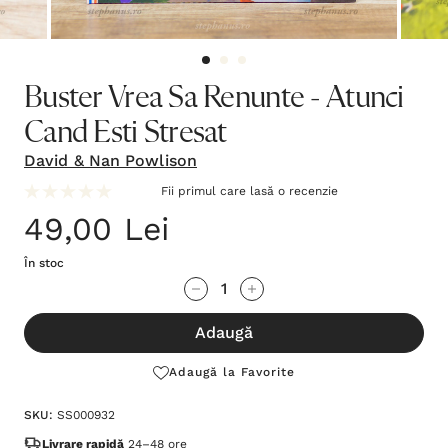
Buster Vrea Sa Renunte - Atunci
Cand Esti Stresat
David & Nan Powlison
Fii primul care lasă o recenzie
49,00 Lei
În stoc
Grăbește-
Cantitate scăzută:
Cantitate Crescută:
te!
Adaugă
Stocul
curent
Adaugă la Favorite
este:
SKU:
SS000932
Livrare rapidă
24–48 ore