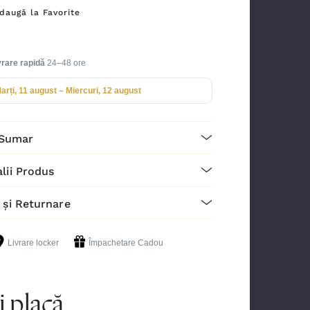
daugă la Favorite
vrare rapidă
24–48 ore
arți, 11 august – Miercuri, 12 august
Sumar
lii Produs
 și Returnare
Livrare locker
Împachetare Cadou
i placă