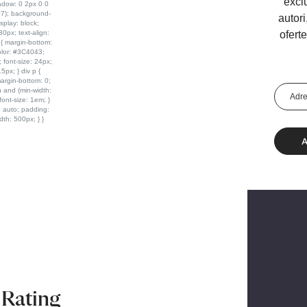
excl
autori
ofert
Adresa
Email
Rating