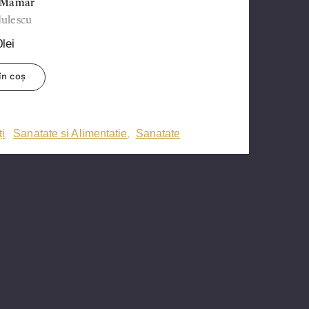
l Mamar
ulescu
lei
în coș
ți
Sanatate si Alimentatie
Sanatate
,
,