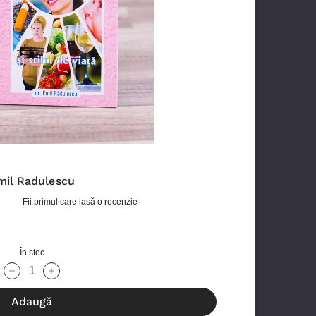
mil Radulescu
Fii primul care lasă o recenzie
În stoc
Cantitate scăzută:
Cantitate Crescută:
Adaugă