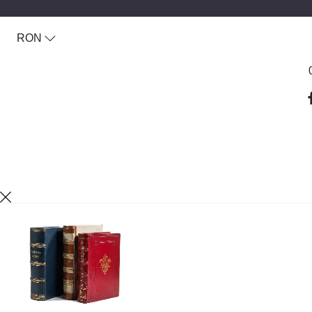
RON
Coşul 
Conti