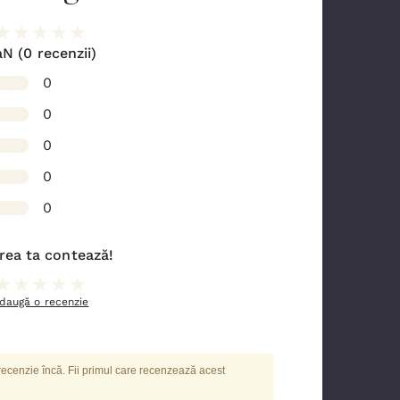
aN
(0 recenzii)
0
0
0
0
0
rea ta contează!
daugă o recenzie
recenzie încă. Fii primul care recenzează acest