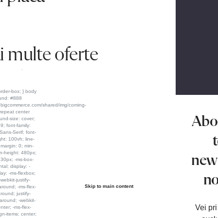
 multe oferte
.
Abo
t
news
no
Skip to main content
Vei pr