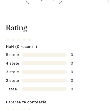
Rating
NaN
(0 recenzii)
5 stele
0
4 stele
0
3 stele
0
2 stele
0
1 stea
0
Părerea ta contează!