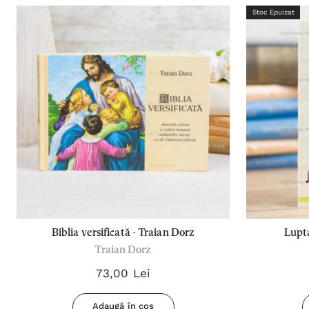
Stoc Epuizat
Biblia versificată - Traian Dorz
Lupta
Traian Dorz
73,00 Lei
Adaugă în coș