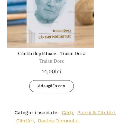
Cântări luptătoare - Traian Dorz
Traian Dorz
14,00lei
Adaugă în coș
Categorii asociate:
Cărți
Poezii & Cântări
,
,
Cântări
Oastea Domnului
,