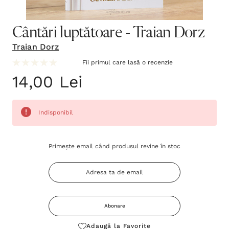
Cântări luptătoare - Traian Dorz
Traian Dorz
Fii primul care lasă o recenzie
14,00 Lei
Indisponibil
Grăbește-
Primește email când produsul revine în stoc
te!
Stocul
curent
este:
Abonare
Adaugă la Favorite