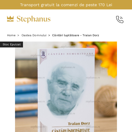
Transport gratuit la comenzi de peste 170 Lei
Home
Oastea Domnului
Cântări luptătoare - Traian Dorz
Stoc Epuizat