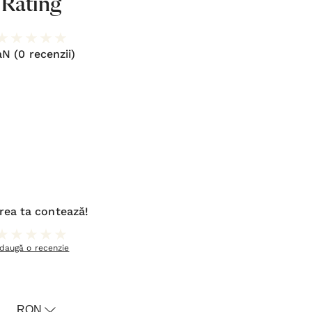
Rating
aN
(0 recenzii)
rea ta contează!
daugă o recenzie
RON