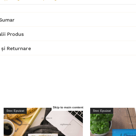
Sumar
lii Produs
 și Returnare
Skip to main content
Stoc Epuizat
Stoc Epuizat