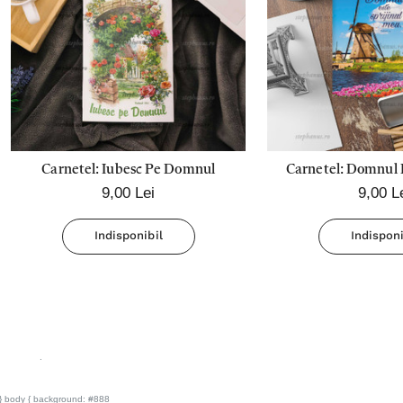
Carnetel: Iubesc Pe Domnul
Carnetel: Domnul E
9,00 Lei
9,00 L
Meu
Indisponibil
Indisponi
.