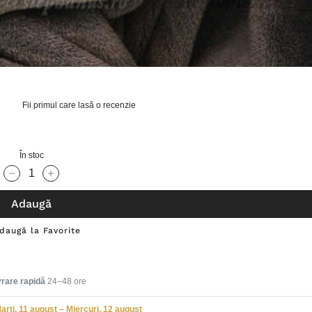
Fii primul care lasă o recenzie
În stoc
Cantitate scăzută:
Cantitate Crescută:
Adaugă
daugă la Favorite
vrare rapidă
24–48 ore
arți, 11 august – Miercuri, 12 august