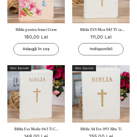
Biblia pentru femei Crem
Biblia EVS Mica 043 TI cu
180,00 Lei
111,00 Lei
cruce Alba
Adaugă în coș
Indisponibil
Stoc Epuizat
Stoc Epuizat
Biblia Evs Medie 063 Ti Cu
Biblia A4 Evs 093 Alba Ti
148,00 Lei
255,00 Lei
Cruce Alba