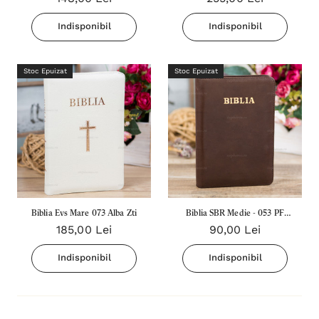
Indisponibil
Indisponibil
Stoc Epuizat
Stoc Epuizat
Biblia Evs Mare 073 Alba Zti
Biblia SBR Medie - 053 PF
185,00 Lei
90,00 Lei
Maro Deschis
Indisponibil
Indisponibil