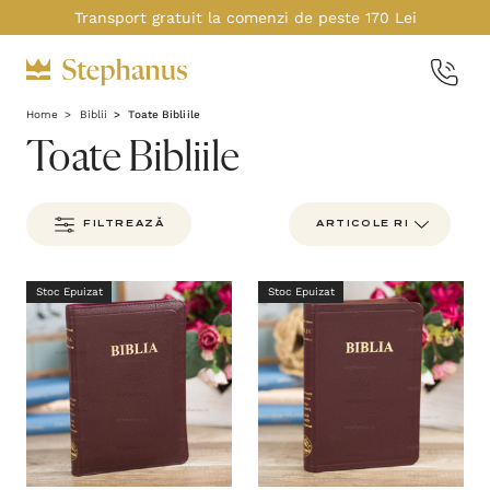
Transport gratuit la comenzi de peste 170 Lei
Home
Biblii
Toate Bibliile
Toate Bibliile
FILTREAZĂ
Stoc Epuizat
Stoc Epuizat