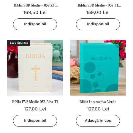
Biblia SBR Medie - 057 ZTI
Biblia SBR Medie - 057 TI
169,50 Lei
159,00 Lei
(Fermoar, Aurita, Index)
(Piele, Aurita, Index) - Grena
Grena Inchis
Indisponibil
Indisponibil
Stoc Epuizat
Biblia EVS Medie 053 Alba TI
Biblia Interactiva Verde
127,00 Lei
127,00 Lei
Indisponibil
Adaugă în coș