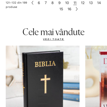
6
7
8
9
10
11
12
13
14
121
–
132
din
199
produse
15
16
Cele mai vândute
VEZI TOATE