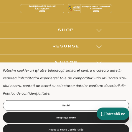
SHOP
RESURSE
AJUTOR
Folosim cookie-uri (și alte tehnologii similare) pentru a colecta date în
vederea îmbunătățirii experienței tale de cumpărături.
Prin utilizarea site-
DESPRE
ului nostru, sunteți de acord cu colectarea datelor conform descrierii din
Politica de confidențialitate
.
Termeni & Condiții
Confidențialitate
Date de identificare
Setări
Respinge toate
0
Acceptă toate Cookie-urile