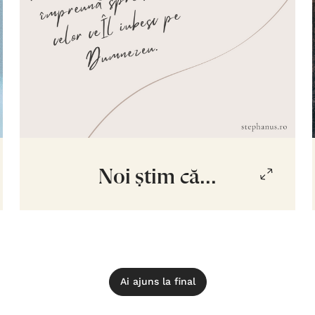
Noi știm că...
Ai ajuns la final