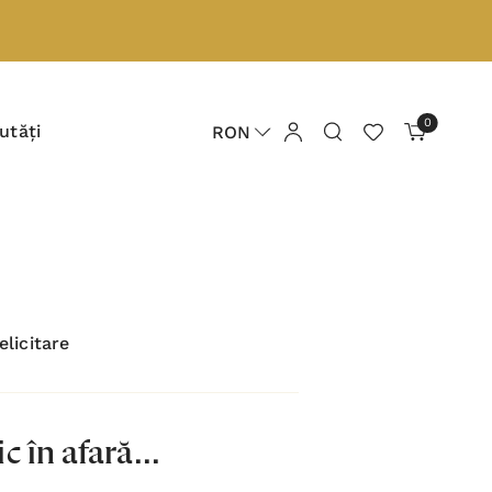
0
utăți
RON
elicitare
c în afară...