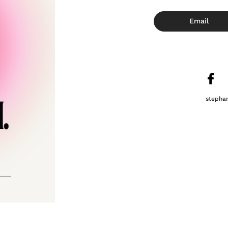
Email
stepha