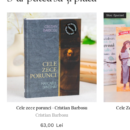
Stoc Epuizat
Cele zece porunci - Cristian Barbosu
Cele Z
Cristian Barbosu
Reg
63,00 Lei