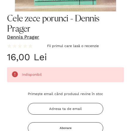
Cele zece porunci - Dennis
Prager
Dennis Prager
Fii primul care lasă o recenzie
16,00 Lei
Indisponibil
Grăbește-
Primește email când produsul revine în stoc
te!
Stocul
curent
este:
Abonare