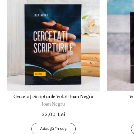
Cercetați Scripturile Vol.3 - Ioan Negru
Vo
Ioan Negru
32,00 Lei
Adaugă în coș