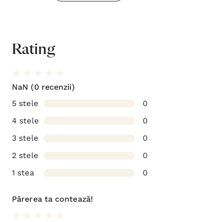
Rating
NaN
(0 recenzii)
5 stele
0
4 stele
0
3 stele
0
2 stele
0
1 stea
0
Părerea ta contează!