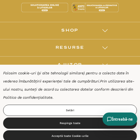
SHOP
RESURSE
AJUTOR
Folosim cookie-uri (și alte tehnologii similare) pentru a colecta date în
vederea îmbunătățirii experienței tale de cumpărături.
Prin utilizarea site-
DESPRE
ului nostru, sunteți de acord cu colectarea datelor conform descrierii din
Politica de confidențialitate
.
Termeni & Condiții
Confidențialitate
Date de identificare
Setări
Respinge toate
0
Acceptă toate Cookie-urile