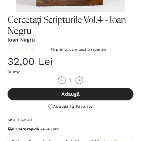
Cercetați Scripturile Vol.4 - Ioan
Negru
Ioan Negru
Fii primul care lasă o recenzie
32,00 Lei
În stoc
Grăbește-
Cantitate scăzută:
Cantitate Crescută:
te!
Adaugă
Stocul
curent
Adaugă la Favorite
este:
SKU:
SS3549
Livrare rapidă
24–48 ore