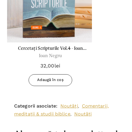
Cercetați Scripturile Vol.4 - Ioan
Ioan Negru
Negru
32,00lei
Adaugă în coș
Categorii asociate:
Noutăți
Comentarii,
,
meditații & studii biblice
Noutăți
,