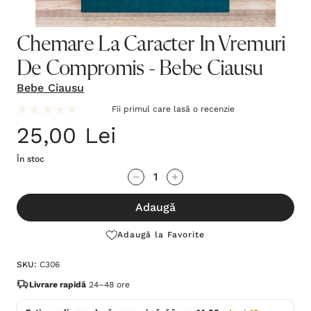
Chemare La Caracter In Vremuri
De Compromis - Bebe Ciausu
Bebe Ciausu
Fii primul care lasă o recenzie
25,00 Lei
În stoc
Grăbește-
Cantitate scăzută:
Cantitate Crescută:
te!
Adaugă
Stocul
curent
Adaugă la Favorite
este:
SKU:
C306
Livrare rapidă
24–48 ore