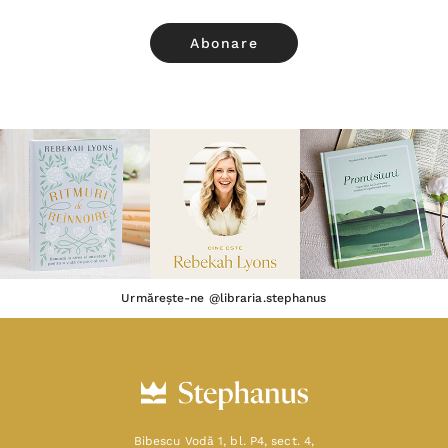
Urmărește-ne @libraria.stephanus
Bibescu Vodă 1, bl. P4, sect. 4,