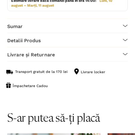
Estimare livrare dacă comanzi până în ora 14:00:
Luni, 10
august – Marți, 11 august
Sumar
Detalii Produs
Livrare și Returnare
Transport gratuit de la 170 lei
Livrare locker
Împachetare Cadou
S-ar putea să-ți placă