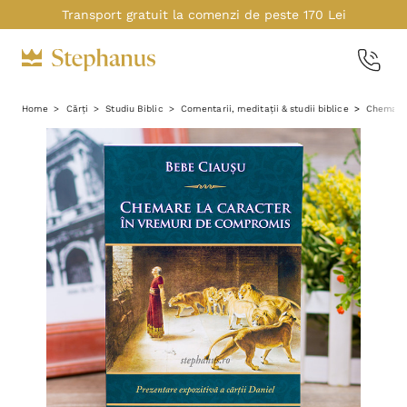
Transport gratuit la comenzi de peste 170 Lei
Home
Cărți
Studiu Biblic
Comentarii, meditații & studii biblice
Chemare 