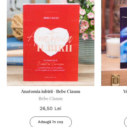
Anatomia iubirii - Bebe Ciausu
V
Bebe Ciausu
26,50 Lei
Adaugă în coș