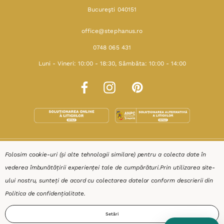
Bucureşti 040151
office@stephanus.ro
0748 065 431
Luni - Vineri: 10:00 - 18:30, Sâmbăta: 10:00 - 14:00
SHOP
Folosim cookie-uri (și alte tehnologii similare) pentru a colecta date în
vederea îmbunătățirii experienței tale de cumpărături.
Prin utilizarea site-
RESURSE
ului nostru, sunteți de acord cu colectarea datelor conform descrierii din
Politica de confidențialitate
.
AJUTOR
Setări