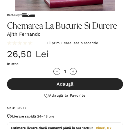
Răsfoiește
Chemarea La Bucurie Si Durere
Ajith Fernando
Fii primul care lasă o recenzie
26,50 Lei
În stoc
Grăbește-
Cantitate scăzută:
Cantitate Crescută:
te!
Adaugă
Stocul
curent
Adaugă la Favorite
este:
SKU:
C1277
Livrare rapidă
24–48 ore
Estimare livrare dacă comanzi până în ora 14:00:
Vineri, 07