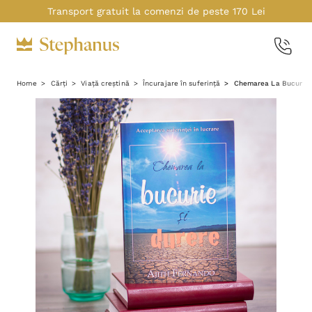
Transport gratuit la comenzi de peste 170 Lei
Home
Cărți
Viață creștină
Încurajare în suferință
Chemarea La Bucurie 