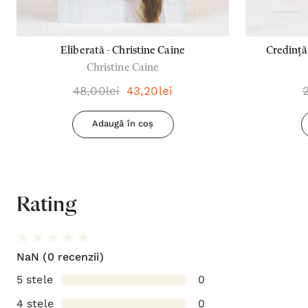
Eliberată - Christine Caine
Credință
Christine Caine
48,00lei
43,20lei
Adaugă în coș
Rating
NaN
(0 recenzii)
5 stele
0
4 stele
0