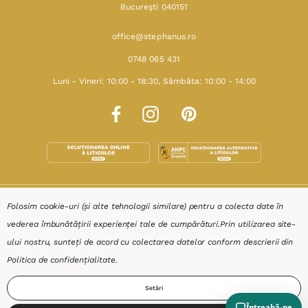
Bucureşti 040151
office@stephanus.ro
0748 065 431
Luni - Vineri: 10:00 - 18:30, Sâmbăta: 10:00 - 14:00
SHOP
Folosim cookie-uri (și alte tehnologii similare) pentru a colecta date în
vederea îmbunătățirii experienței tale de cumpărături.
Prin utilizarea site-
RESURSE
ului nostru, sunteți de acord cu colectarea datelor conform descrierii din
Politica de confidențialitate
.
AJUTOR
Setări