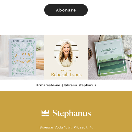
Urmărește-ne @libraria.stephanus
Bibescu Vodă 1, bl. P4, sect. 4,