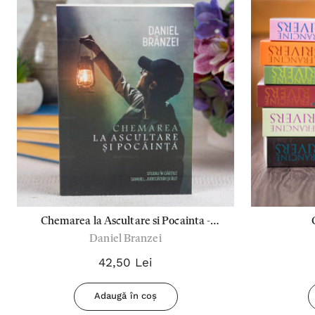
Chemarea la Ascultare si Pocainta -
Daniel Branzei
Daniel Branzei
42,50 Lei
Adaugă în coș